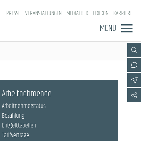
PRESSE
VERANSTALTUNGEN
MEDIATHEK
LEXIKON
KARRIERE
MENÜ
Arbeitnehmende
Arbeitnehmerstatus
Bezahlung
Entgelttabellen
Tarifverträge