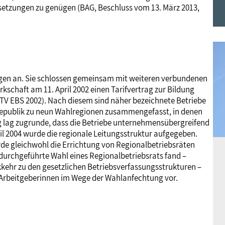
setzungen zu genügen (BAG, Beschluss vom 13. März 2013,
Frauen
Versorgung
Tarifverträge
Bildung
Akademie
Jugend
Beihilfe
Rechtsprechung
Europa
Verlag
ngen an. Sie schlossen gemeinsam mit weiteren verbundenen
Senioren
Rechtsprechung
schaft am 11. April 2002 einen Tarifvertrag zur Bildung
(TV EBS 2002). Nach diesem sind näher bezeichnete Betriebe
epublik zu neun Wahlregionen zusammengefasst, in denen
ng lag zugrunde, dass die Betriebe unternehmensübergreifend
il 2004 wurde die regionale Leitungsstruktur aufgegeben.
de gleichwohl die Errichtung von Regionalbetriebsräten
 durchgeführte Wahl eines Regionalbetriebsrats fand –
kehr zu den gesetzlichen Betriebsverfassungsstrukturen –
e Arbeitgeberinnen im Wege der Wahlanfechtung vor.