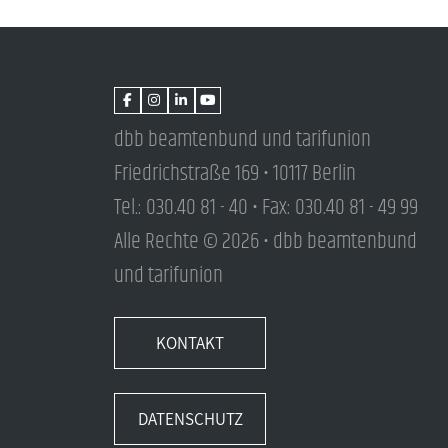
dbb beamtenbund und tarifunion
Friedrichstraße 169 • 10117 Berlin
Tel.: 030.40 81 - 40 • Fax: 030.40 81 - 49 99
Alle Rechte © 2026 • dbb beamtenbund
und tarifunion
KONTAKT
DATENSCHUTZ