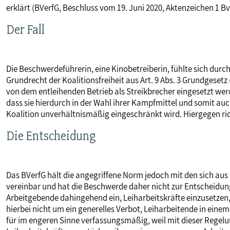
erklärt (BVerfG, Beschluss vom 19. Juni 2020, Aktenzeichen 1 Bv
MITBESTIMMUNG
Der Fall
MITGLIEDSCHAFT & SERVICE
Die Beschwerdeführerin, eine Kinobetreiberin, fühlte sich durc
Grundrecht der Koalitionsfreiheit aus Art. 9 Abs. 3 Grundgesetz 
von dem entleihenden Betrieb als Streikbrecher eingesetzt wer
dass sie hierdurch in der Wahl ihrer Kampfmittel und somit auch
Koalition unverhältnismäßig eingeschränkt wird. Hiergegen ri
Die Entscheidung
Das BVerfG hält die angegriffene Norm jedoch mit den sich aus
vereinbar und hat die Beschwerde daher nicht zur Entscheid
Arbeitgebende dahingehend ein, Leiharbeitskräfte einzusetzen, u
hierbei nicht um ein generelles Verbot, Leiharbeitende in einem
für im engeren Sinne verfassungsmäßig, weil mit dieser Regelun