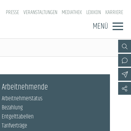
PRESSE
VERANSTALTUNGEN
MEDIATHEK
LEXIKON
KARRIERE
MENÜ
Arbeitnehmende
Arbeitnehmerstatus
Bezahlung
Entgelttabellen
Tarifverträge