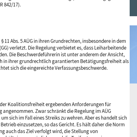
R 842/17).
Frauen
Versorgung
Tarifverträge
Bildung
Akademie
Jugend
Beihilfe
Rechtsprechung
Europa
Verlag
h § 11 Abs. 5 AÜG in ihren Grundrechten, insbesondere in dem
(GG) verletzt. Die Regelung verbietet es, dass Leiharbeitende
Senioren
Rechtsprechung
den. Die Beschwerdeführerin ist unter anderem der Ansicht,
 in ihrer grundrechtlich garantierten Betätigungsfreiheit als
chtet sich die eingereichte Verfassungsbeschwerde.
 der Koalitionsfreiheit ergebenden Anforderungen für
ung angenommen. Zwar schränkt die Regelung im AÜG
m sich im Fall eines Streiks zu wehren. Aber es handelt sich
 Betrieb einzusetzen, so das Gericht. Es hält daher die Norm
g auch das Ziel verfolgt wird, die Stellung von