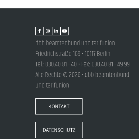
dbb beamtenbund und tarifunion
Friedrichstraße 169 • 10117 Berlin
Tel.: 030.40 81 - 40 • Fax: 030.40 81 - 49 99
Alle Rechte © 2026 • dbb beamtenbund
und tarifunion
KONTAKT
DATENSCHUTZ