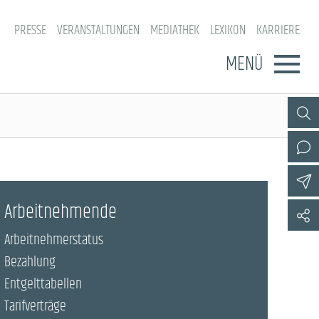
PRESSE
VERANSTALTUNGEN
MEDIATHEK
LEXIKON
KARRIERE
MENÜ
Arbeitnehmende
Arbeitnehmerstatus
Bezahlung
Entgelttabellen
Tarifverträge