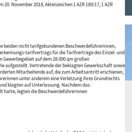
om 20. November 2018, Aktenzeichen 1 AZR 189/17, 1 AZR
Frauen
Versorgung
Tarifverträge
Bildung
Akademie
Jugend
Beihilfe
Rechtsprechung
Europa
Verlag
die beiden nicht tarifgebundenen Beschwerdeführerinnen,
Senioren
Rechtsprechung
ennungs-tarifvertrags für die Tarifverträge des Einzel- und
em Gewerbegebiet auf dem 28.000 qm großen
e aufgestellt. Vertretende der beklagten Gewerkschaft sowie
rderten Mitarbeitende auf, die zum Arbeitsantritt erschienen,
hrerinnen unter anderem eine Verletzung ihres Grundrechts
 und klagten auf Unterlassung. Nachdem das
lt hatte, legten die Beschwerdeführerinnen