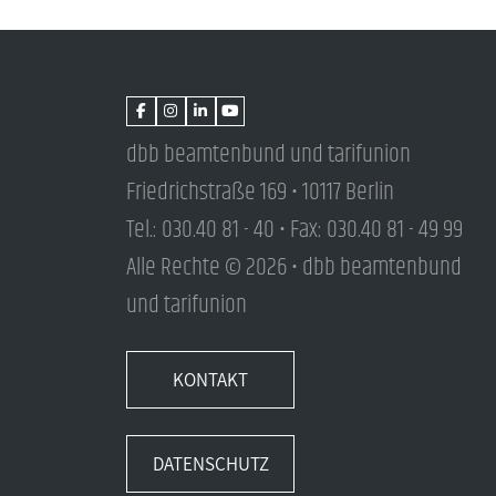
dbb beamtenbund und tarifunion
Friedrichstraße 169 • 10117 Berlin
Tel.: 030.40 81 - 40 • Fax: 030.40 81 - 49 99
Alle Rechte © 2026 • dbb beamtenbund
und tarifunion
KONTAKT
DATENSCHUTZ