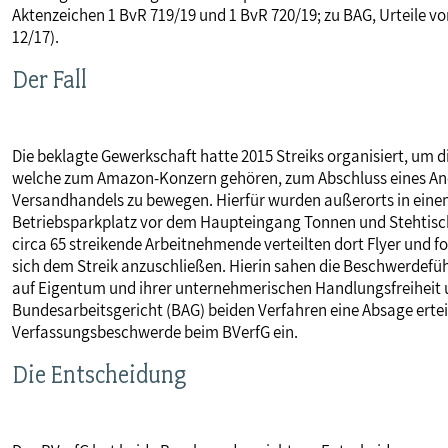
Aktenzeichen 1 BvR 719/19 und 1 BvR 720/19; zu BAG, Urteile v
MITBESTIMMUNG
12/17).
Der Fall
MITGLIEDSCHAFT & SERVICE
Die beklagte Gewerkschaft hatte 2015 Streiks organisiert, um 
welche zum Amazon-Konzern gehören, zum Abschluss eines Anerk
Versandhandels zu bewegen. Hierfür wurden außerorts in ein
Betriebsparkplatz vor dem Haupteingang Tonnen und Stehtisch
circa 65 streikende Arbeitnehmende verteilten dort Flyer und fo
sich dem Streik anzuschließen. Hierin sahen die Beschwerdefü
auf Eigentum und ihrer unternehmerischen Handlungsfreiheit
Bundesarbeitsgericht (BAG) beiden Verfahren eine Absage ertei
Verfassungsbeschwerde beim BVerfG ein.
Die Entscheidung