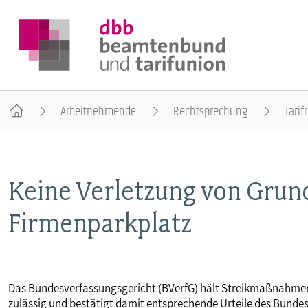
Arbeitnehmende
Rechtsprechung
Tarif
DER DBB
Keine Verletzung von Grund
BEAMTINNEN & BEAMTE
Firmenparkplatz
ARBEITNEHMENDE
POLITIK & POSITIONEN
Das Bundesverfassungsgericht (BVerfG) hält Streikmaßnahme
zulässig und bestätigt damit entsprechende Urteile des Bundesa