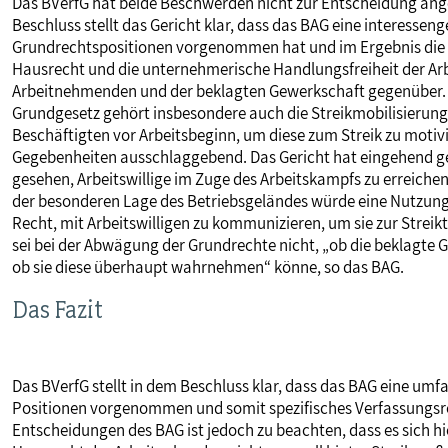
Das BVerfG hat beide Beschwerden nicht zur Entscheidung ang
Beschluss stellt das Gericht klar, dass das BAG eine interess
Grundrechtspositionen vorgenommen hat und im Ergebnis die
Hausrecht und die unternehmerische Handlungsfreiheit der Arb
Arbeitnehmenden und der beklagten Gewerkschaft gegenüber. Zu
Grundgesetz gehört insbesondere auch die Streikmobilisierung
Beschäftigten vor Arbeitsbeginn, um diese zum Streik zu motivi
Gegebenheiten ausschlaggebend. Das Gericht hat eingehend gep
gesehen, Arbeitswillige im Zuge des Arbeitskampfs zu erreiche
der besonderen Lage des Betriebsgeländes würde eine Nutzung
Recht, mit Arbeitswilligen zu kommunizieren, um sie zur Strei
sei bei der Abwägung der Grundrechte nicht, „ob die beklagte 
ob sie diese überhaupt wahrnehmen“ könne, so das BAG.
Das Fazit
Das BVerfG stellt in dem Beschluss klar, dass das BAG eine u
Positionen vorgenommen und somit spezifisches Verfassungsre
Entscheidungen des BAG ist jedoch zu beachten, dass es sich 