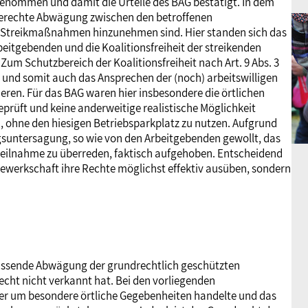
enommen und damit die Urteile des BAG bestätigt. In dem
engerechte Abwägung zwischen den betroffenen
 Streikmaßnahmen hinzunehmen sind. Hier standen sich das
eitgebenden und die Koalitionsfreiheit der streikenden
m Schutzbereich der Koalitionsfreiheit nach Art. 9 Abs. 3
 und somit auch das Ansprechen der (noch) arbeitswilligen
eren. Für das BAG waren hier insbesondere die örtlichen
rüft und keine anderweitige realistische Möglichkeit
n, ohne den hiesigen Betriebsparkplatz zu nutzen. Aufgrund
suntersagung, so wie von den Arbeitgebenden gewollt, das
kteilnahme zu überreden, faktisch aufgehoben. Entscheidend
Gewerkschaft ihre Rechte möglichst effektiv ausüben, sondern
mfassende Abwägung der grundrechtlich geschützten
cht nicht verkannt hat. Bei den vorliegenden
hier um besondere örtliche Gegebenheiten handelte und das