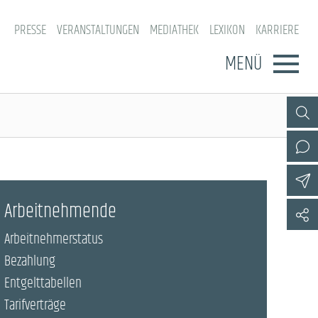
PRESSE
VERANSTALTUNGEN
MEDIATHEK
LEXIKON
KARRIERE
MENÜ
Arbeitnehmende
Arbeitnehmerstatus
Bezahlung
Entgelttabellen
Tarifverträge