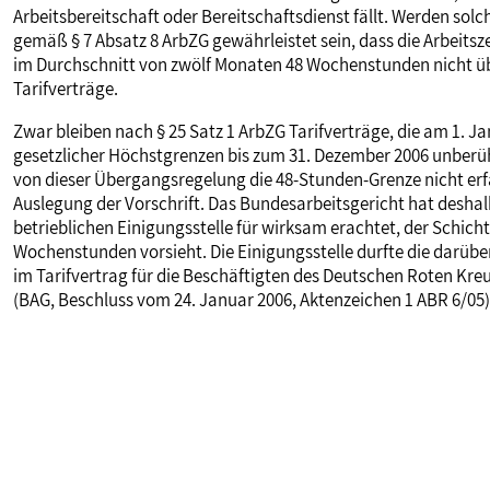
Arbeitsbereitschaft oder Bereitschaftsdienst fällt. Werden solc
MITBESTIMMUNG
gemäß § 7 Absatz 8 ArbZG gewährleistet sein, dass die Arbeitsze
im Durchschnitt von zwölf Monaten 48 Wochenstunden nicht über
Tarifverträge.
MITGLIEDSCHAFT & SERVICE
Zwar bleiben nach § 25 Satz 1 ArbZG Tarifverträge, die am 1. J
gesetzlicher Höchstgrenzen bis zum 31. Dezember 2006 unberüh
von dieser Übergangsregelung die 48-Stunden-Grenze nicht erf
Auslegung der Vorschrift. Das Bundesarbeitsgericht hat deshalb
betrieblichen Einigungsstelle für wirksam erachtet, der Schicht
Wochenstunden vorsieht. Die Einigungsstelle durfte die darüb
im Tarifvertrag für die Beschäftigten des Deutschen Roten Kreu
(BAG, Beschluss vom 24. Januar 2006, Aktenzeichen 1 ABR 6/05)