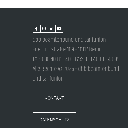
dbb beamtenbund und tarifunion
Friedrichstraße 169 • 10117 Berlin
Tel.: 030.40 81 - 40 • Fax: 030.40 81 - 49 99
Alle Rechte © 2026 • dbb beamtenbund
und tarifunion
KONTAKT
DATENSCHUTZ