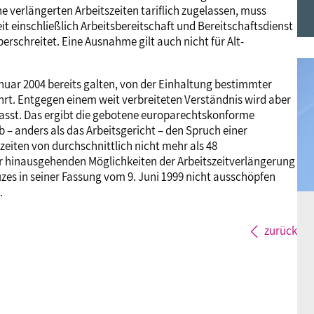
he verlängerten Arbeitszeiten tariflich zugelassen, muss
Frauen
Versorgung
Tarifverträge
Bildung
Akademie
it einschließlich Arbeitsbereitschaft und Bereitschaftsdienst
schreitet. Eine Ausnahme gilt auch nicht für Alt-
Jugend
Beihilfe
Rechtsprechung
Europa
Verlag
anuar 2004 bereits galten, von der Einhaltung bestimmter
rt. Entgegen einem weit verbreiteten Verständnis wird aber
Senioren
Rechtsprechung
asst. Das ergibt die gebotene europarechtskonforme
 – anders als das Arbeitsgericht – den Spruch einer
zeiten von durchschnittlich nicht mehr als 48
er hinausgehenden Möglichkeiten der Arbeitszeitverlängerung
zes in seiner Fassung vom 9. Juni 1999 nicht ausschöpfen
.
zurück