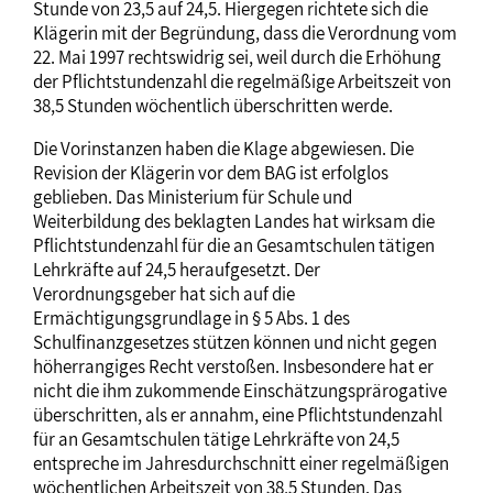
Stunde von 23,5 auf 24,5. Hiergegen richtete sich die
Klägerin mit der Begründung, dass die Verordnung vom
22. Mai 1997 rechtswidrig sei, weil durch die Erhöhung
der Pflichtstundenzahl die regelmäßige Arbeitszeit von
38,5 Stunden wöchentlich überschritten werde.
Die Vorinstanzen haben die Klage abgewiesen. Die
Revision der Klägerin vor dem BAG ist erfolglos
geblieben. Das Ministerium für Schule und
Weiterbildung des beklagten Landes hat wirksam die
Pflichtstundenzahl für die an Gesamtschulen tätigen
Lehrkräfte auf 24,5 heraufgesetzt. Der
Verordnungsgeber hat sich auf die
Ermächtigungsgrundlage in § 5 Abs. 1 des
Schulfinanzgesetzes stützen können und nicht gegen
höherrangiges Recht verstoßen. Insbesondere hat er
nicht die ihm zukommende Einschätzungsprärogative
überschritten, als er annahm, eine Pflichtstundenzahl
für an Gesamtschulen tätige Lehrkräfte von 24,5
entspreche im Jahresdurchschnitt einer regelmäßigen
wöchentlichen Arbeitszeit von 38,5 Stunden. Das