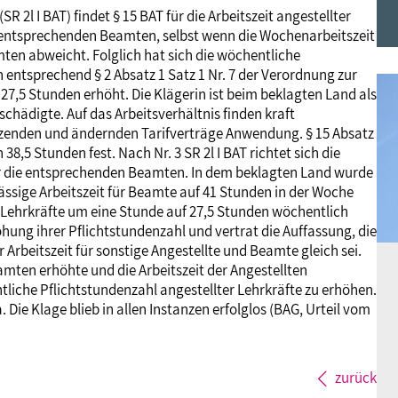
R 2l I BAT) findet § 15 BAT für die Arbeitszeit angestellter
Frauen
Versorgung
Tarifverträge
Bildung
Akademie
 entsprechenden Beamten, selbst wenn die Wochenarbeitszeit
ten abweicht. Folglich hat sich die wöchentliche
 entsprechend § 2 Absatz 1 Satz 1 Nr. 7 der Verordnung zur
Jugend
Beihilfe
Rechtsprechung
Europa
Verlag
27,5 Stunden erhöht. Die Klägerin ist beim beklagten Land als
schädigte. Auf das Arbeitsverhältnis finden kraft
nzenden und ändernden Tarifverträge Anwendung. § 15 Absatz
Senioren
Rechtsprechung
38,5 Stunden fest. Nach Nr. 3 SR 2l I BAT richtet sich die
ür die entsprechenden Beamten. In dem beklagten Land wurde
ssige Arbeitszeit für Beamte auf 41 Stunden in der Woche
 Lehrkräfte um eine Stunde auf 27,5 Stunden wöchentlich
hung ihrer Pflichtstundenzahl und vertrat die Auffassung, die
 Arbeitszeit für sonstige Angestellte und Beamte gleich sei.
amten erhöhte und die Arbeitszeit der Angestellten
entliche Pflichtstundenzahl angestellter Lehrkräfte zu erhöhen.
. Die Klage blieb in allen Instanzen erfolglos (BAG, Urteil vom
zurück