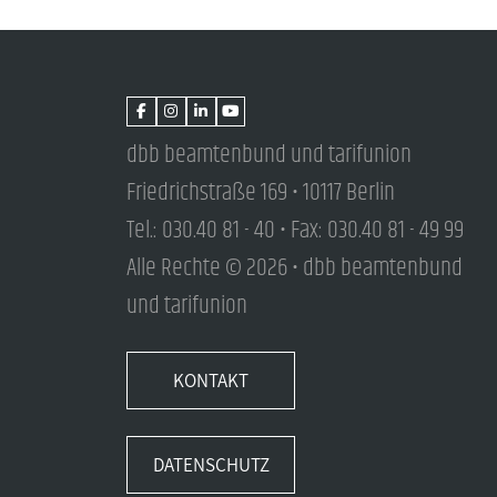
dbb beamtenbund und tarifunion
Friedrichstraße 169 • 10117 Berlin
Tel.: 030.40 81 - 40 • Fax: 030.40 81 - 49 99
Alle Rechte © 2026 • dbb beamtenbund
und tarifunion
KONTAKT
DATENSCHUTZ