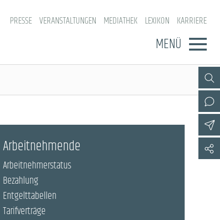
PRESSE
VERANSTALTUNGEN
MEDIATHEK
LEXIKON
KARRIERE
MENÜ
Arbeitnehmende
Arbeitnehmerstatus
Bezahlung
Entgelttabellen
Tarifverträge