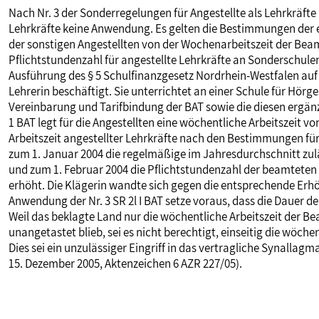
Nach Nr. 3 der Sonderregelungen für Angestellte als Lehrkräfte (S
MITBESTIMMUNG
Lehrkräfte keine Anwendung. Es gelten die Bestimmungen der
der sonstigen Angestellten von der Wochenarbeitszeit der Beam
Pflichtstundenzahl für angestellte Lehrkräfte an Sonderschulen
MITGLIEDSCHAFT & SERVICE
Ausführung des § 5 Schulfinanzgesetz Nordrhein-Westfalen auf 
Lehrerin beschäftigt. Sie unterrichtet an einer Schule für Hörge
Vereinbarung und Tarifbindung der BAT sowie die diesen ergä
1 BAT legt für die Angestellten eine wöchentliche Arbeitszeit von 
Arbeitszeit angestellter Lehrkräfte nach den Bestimmungen f
zum 1. Januar 2004 die regelmäßige im Jahresdurchschnitt zulä
und zum 1. Februar 2004 die Pflichtstundenzahl der beamteten
erhöht. Die Klägerin wandte sich gegen die entsprechende Erhö
Anwendung der Nr. 3 SR 2l I BAT setze voraus, dass die Dauer der
Weil das beklagte Land nur die wöchentliche Arbeitszeit der Be
unangetastet blieb, sei es nicht berechtigt, einseitig die wöch
Dies sei ein unzulässiger Eingriff in das vertragliche Synallagma
15. Dezember 2005, Aktenzeichen 6 AZR 227/05).