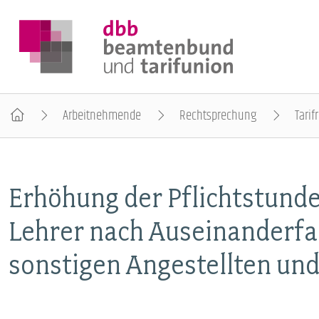
Arbeitnehmende
Rechtsprechung
Tarif
DER DBB
Erhöhung der Pflichtstunde
BEAMTINNEN & BEAMTE
Lehrer nach Auseinanderfal
ARBEITNEHMENDE
sonstigen Angestellten un
POLITIK & POSITIONEN