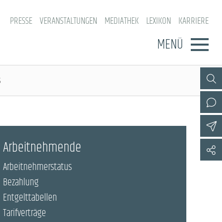
PRESSE
VERANSTALTUNGEN
MEDIATHEK
LEXIKON
KARRIERE
MENÜ
s
Arbeitnehmende
Arbeitnehmerstatus
Bezahlung
Entgelttabellen
Tarifverträge