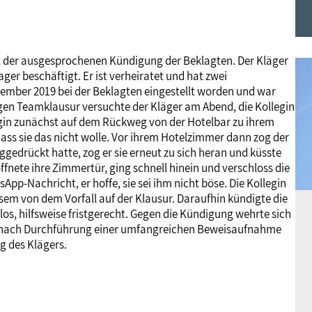
Frauen
Versorgung
Tarifverträge
Bildung
Akademie
it der ausgesprochenen Kündigung der Beklagten. Der Kläger
Jugend
Beihilfe
Rechtsprechung
Europa
Verlag
ager beschäftigt. Er ist verheiratet und hat zwei
eptember 2019 bei der Beklagten eingestellt worden und war
gigen Teamklausur versuchte der Kläger am Abend, die Kollegin
Senioren
Rechtsprechung
llegin zunächst auf dem Rückweg von der Hotelbar zu ihrem
ass sie das nicht wolle. Vor ihrem Hotelzimmer dann zog der
ggedrückt hatte, zog er sie erneut zu sich heran und küsste
öffnete ihre Zimmertür, ging schnell hinein und verschloss die
App-Nachricht, er hoffe, sie sei ihm nicht böse. Die Kollegin
sem von dem Vorfall auf der Klausur. Daraufhin kündigte die
los, hilfsweise fristgerecht. Gegen die Kündigung wehrte sich
och nach Durchführung einer umfangreichen Beweisaufnahme
g des Klägers.