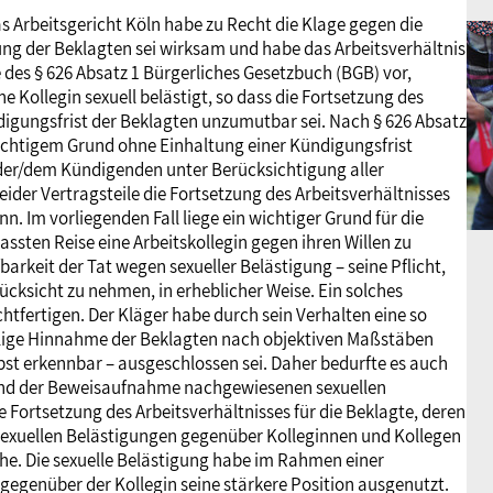
 Arbeitsgericht Köln habe zu Recht die Klage gegen die
ng der Beklagten sei wirksam und habe das Arbeitsverhältnis
e des § 626 Absatz 1 Bürgerliches Gesetzbuch (BGB) vor,
ne Kollegin sexuell belästigt, so dass die Fortsetzung des
digungsfrist der Beklagten unzumutbar sei. Nach § 626 Absatz
wichtigem Grund ohne Einhaltung einer Kündigungsfrist
der/dem Kündigenden unter Berücksichtigung aller
ider Vertragsteile die Fortsetzung des Arbeitsverhältnisses
. Im vorliegenden Fall liege ein wichtiger Grund für die
ssten Reise eine Arbeitskollegin gegen ihren Willen zu
arkeit der Tat wegen sexueller Belästigung – seine Pflicht,
ücksicht zu nehmen, in erheblicher Weise. Ein solches
chtfertigen. Der Kläger habe durch sein Verhalten eine so
alige Hinnahme der Beklagten nach objektiven Maßstäben
bst erkennbar – ausgeschlossen sei. Daher bedurfte es auch
und der Beweisaufnahme nachgewiesenen sexuellen
ne Fortsetzung des Arbeitsverhältnisses für die Beklagte, deren
r sexuellen Belästigungen gegenüber Kolleginnen und Kollegen
he. Die sexuelle Belästigung habe im Rahmen einer
 gegenüber der Kollegin seine stärkere Position ausgenutzt.