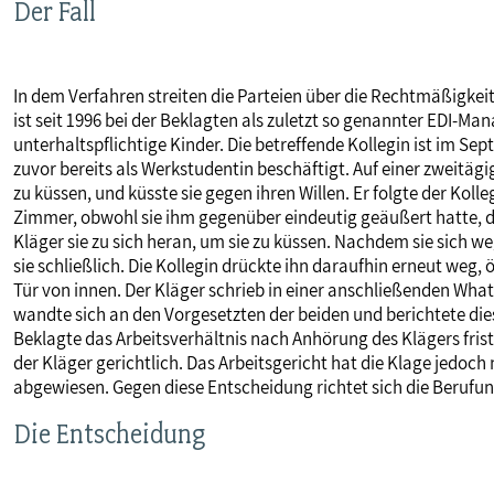
Der Fall
MITBESTIMMUNG
In dem Verfahren streiten die Parteien über die Rechtmäßigke
MITGLIEDSCHAFT & SERVICE
ist seit 1996 bei der Beklagten als zuletzt so genannter EDI-Man
unterhaltspflichtige Kinder. Die betreffende Kollegin ist im S
zuvor bereits als Werkstudentin beschäftigt. Auf einer zweitä
zu küssen, und küsste sie gegen ihren Willen. Er folgte der Ko
Zimmer, obwohl sie ihm gegenüber eindeutig geäußert hatte, d
Kläger sie zu sich heran, um sie zu küssen. Nachdem sie sich we
sie schließlich. Die Kollegin drückte ihn daraufhin erneut weg, 
Tür von innen. Der Kläger schrieb in einer anschließenden Whats
wandte sich an den Vorgesetzten der beiden und berichtete die
Beklagte das Arbeitsverhältnis nach Anhörung des Klägers frist
der Kläger gerichtlich. Das Arbeitsgericht hat die Klage jed
abgewiesen. Gegen diese Entscheidung richtet sich die Berufun
Die Entscheidung