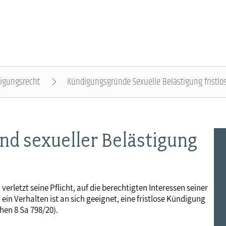
igungsrecht
Kündigungsgründe Sexuelle Belästigung fristlo
DER DBB - ÜBERBLICK
BEAMTINNEN & BEAMTE - NACHRICHTEN
ARBEITNEHMENDE - NACHRICHTEN
POLITIK & POSITIONEN - NACHRICHTEN
MITBESTIMMUNG - NACHRICHTEN
MITGLIEDSCHAFT & SERVICE - ÜBERBLICK
nd sexueller Belästigung
Gremien
Status & Dienstrecht
Arbeitnehmerstatus
Arbeit & Wirtschaft
Personalrat & JAV
Rechtsschutz
Landesbünde
Besoldung
Bezahlung
Digitalisierung
Betriebsrat & JAV
Vorsorgewerk
 verletzt seine Pflicht, auf die berechtigten Interessen seiner
ein Verhalten ist an sich geeignet, eine fristlose Kündigung
Mitgliedsgewerkschaften
Besoldungstabellen
Entgelttabellen
Soziales & Gesundheit
Schwerbehindertenvertretung
Vorteilswelt
chen 8 Sa 798/20).