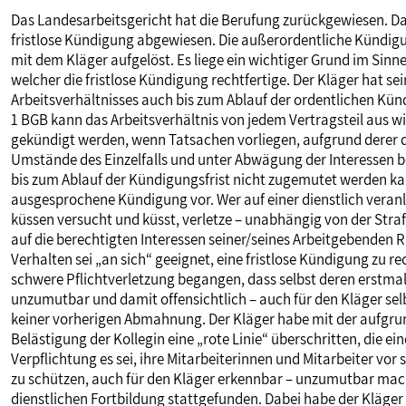
Das Landesarbeitsgericht hat die Berufung zurückgewiesen. Das
fristlose Kündigung abgewiesen. Die außerordentliche Kündigu
mit dem Kläger aufgelöst. Es liege ein wichtiger Grund im Sinn
welcher die fristlose Kündigung rechtfertige. Der Kläger hat sei
Arbeitsverhältnisses auch bis zum Ablauf der ordentlichen Kün
1 BGB kann das Arbeitsverhältnis von jedem Vertragsteil aus 
gekündigt werden, wenn Tatsachen vorliegen, aufgrund derer 
Umstände des Einzelfalls und unter Abwägung der Interessen be
bis zum Ablauf der Kündigungsfrist nicht zugemutet werden kann
ausgesprochene Kündigung vor. Wer auf einer dienstlich veranla
küssen versucht und küsst, verletze – unabhängig von der Strafb
auf die berechtigten Interessen seiner/seines Arbeitgebenden R
Verhalten sei „an sich“ geeignet, eine fristlose Kündigung zu re
schwere Pflichtverletzung begangen, dass selbst deren erstm
unzumutbar und damit offensichtlich – auch für den Kläger sel
keiner vorherigen Abmahnung. Der Kläger habe mit der aufgr
Belästigung der Kollegin eine „rote Linie“ überschritten, die ei
Verpflichtung es sei, ihre Mitarbeiterinnen und Mitarbeiter vo
zu schützen, auch für den Kläger erkennbar – unzumutbar mac
dienstlichen Fortbildung stattgefunden. Dabei habe der Kläger