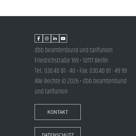
dbb beamtenbund und tarifunion
Friedrichstraße 169 • 10117 Berlin
Tel.: 030.40 81 - 40 • Fax: 030.40 81 - 49 99
Alle Rechte © 2026 • dbb beamtenbund
und tarifunion
KONTAKT
DATENSCHUTZ