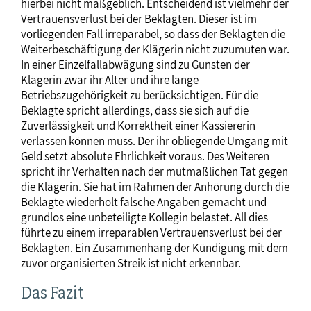
hierbei nicht maßgeblich. Entscheidend ist vielmehr der
Vertrauensverlust bei der Beklagten. Dieser ist im
vorliegenden Fall irreparabel, so dass der Beklagten die
Weiterbeschäftigung der Klägerin nicht zuzumuten war.
In einer Einzelfallabwägung sind zu Gunsten der
Klägerin zwar ihr Alter und ihre lange
Betriebszugehörigkeit zu berücksichtigen. Für die
Beklagte spricht allerdings, dass sie sich auf die
Zuverlässigkeit und Korrektheit einer Kassiererin
verlassen können muss. Der ihr obliegende Umgang mit
Geld setzt absolute Ehrlichkeit voraus. Des Weiteren
spricht ihr Verhalten nach der mutmaßlichen Tat gegen
die Klägerin. Sie hat im Rahmen der Anhörung durch die
Beklagte wiederholt falsche Angaben gemacht und
grundlos eine unbeteiligte Kollegin belastet. All dies
führte zu einem irreparablen Vertrauensverlust bei der
Beklagten. Ein Zusammenhang der Kündigung mit dem
zuvor organisierten Streik ist nicht erkennbar.
Das Fazit