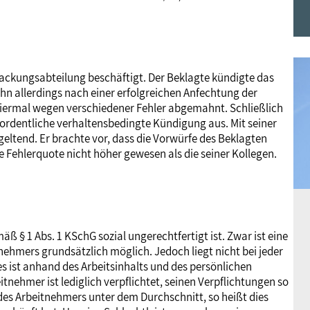
Frauen
Versorgung
Tarifverträge
Bildung
Akademie
Jugend
Beihilfe
Rechtsprechung
Europa
Verlag
rpackungsabteilung beschäftigt. Der Beklagte kündigte das
ihn allerdings nach einer erfolgreichen Anfechtung der
viermal wegen verschiedener Fehler abgemahnt. Schließlich
Senioren
Rechtsprechung
ordentliche verhaltensbedingte Kündigung aus. Mit seiner
eltend. Er brachte vor, dass die Vorwürfe des Beklagten
e Fehlerquote nicht höher gewesen als die seiner Kollegen.
äß § 1 Abs. 1 KSchG sozial ungerechtfertigt ist. Zwar ist eine
ehmers grundsätzlich möglich. Jedoch liegt nicht bei jeder
es ist anhand des Arbeitsinhalts und des persönlichen
nehmer ist lediglich verpflichtet, seinen Verpflichtungen so
des Arbeitnehmers unter dem Durchschnitt, so heißt dies