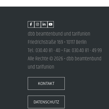
dbb beamtenbund und tarifunion
Friedrichstraße 169 • 10117 Berlin
Tel.: 030.40 81 - 40 • Fax: 030.40 81 - 49 99
Alle Rechte © 2026 • dbb beamtenbund
und tarifunion
KONTAKT
DATENSCHUTZ