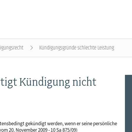
igungsrecht
Kündigungsgründe schlechte Leistung
DER DBB - ÜBERBLICK
BEAMTINNEN & BEAMTE - NACHRICHTEN
ARBEITNEHMENDE - NACHRICHTEN
POLITIK & POSITIONEN - NACHRICHTEN
MITBESTIMMUNG - NACHRICHTEN
MITGLIEDSCHAFT & SERVICE - ÜBERBLICK
rtigt Kündigung nicht
Gremien
Status & Dienstrecht
Arbeitnehmerstatus
Arbeit & Wirtschaft
Personalrat & JAV
Rechtsschutz
Landesbünde
Besoldung
Bezahlung
Digitalisierung
Betriebsrat & JAV
Vorsorgewerk
Mitgliedsgewerkschaften
Besoldungstabellen
Entgelttabellen
Soziales & Gesundheit
Schwerbehindertenvertretung
Vorteilswelt
ltensbedingt gekündigt werden, wenn er seine persönliche
vom 20. November 2009 - 10 Sa 875/09)