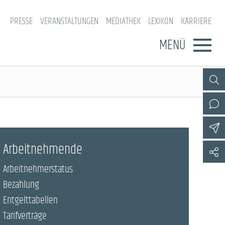
PRESSE
VERANSTALTUNGEN
MEDIATHEK
LEXIKON
KARRIERE
MENÜ
Arbeitnehmende
Arbeitnehmerstatus
Bezahlung
Entgelttabellen
Tarifverträge