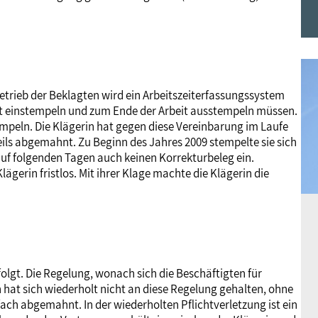
Frauen
Versorgung
Tarifverträge
Bildung
Akademie
Jugend
Beihilfe
Rechtsprechung
Europa
Verlag
Betrieb der Beklagten wird ein Arbeitszeiterfassungssystem
it einstempeln und zum Ende der Arbeit ausstempeln müssen.
Senioren
Rechtsprechung
peln. Die Klägerin hat gegen diese Vereinbarung im Laufe
ils abgemahnt. Zu Beginn des Jahres 2009 stempelte sie sich
auf folgenden Tagen auch keinen Korrekturbeleg ein.
ägerin fristlos. Mit ihrer Klage machte die Klägerin die
folgt. Die Regelung, wonach sich die Beschäftigten für
hat sich wiederholt nicht an diese Regelung gehalten, ohne
ch abgemahnt. In der wiederholten Pflichtverletzung ist ein