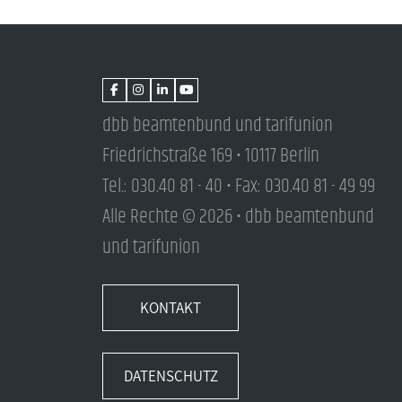
dbb beamtenbund und tarifunion
Friedrichstraße 169 • 10117 Berlin
Tel.: 030.40 81 - 40 • Fax: 030.40 81 - 49 99
Alle Rechte © 2026 • dbb beamtenbund
und tarifunion
KONTAKT
DATENSCHUTZ