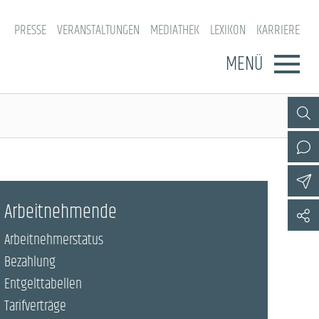
PRESSE
VERANSTALTUNGEN
MEDIATHEK
LEXIKON
KARRIERE
MENÜ
Arbeitnehmende
Arbeitnehmerstatus
Bezahlung
Entgelttabellen
Tarifverträge