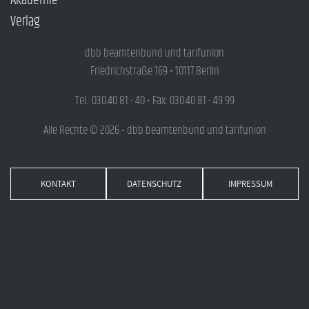
Akademie
Verlag
dbb beamtenbund und tarifunion
Friedrichstraße 169 • 10117 Berlin
Tel.: 030.40 81 - 40 • Fax: 030.40 81 - 49 99
Alle Rechte © 2026 • dbb beamtenbund und tarifunion
KONTAKT
DATENSCHUTZ
IMPRESSUM