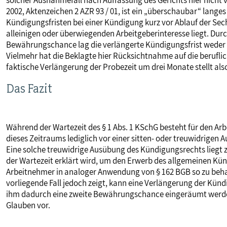
solcher Ausnahmefall nach Auffassung des Gerichts hier nicht 
2002, Aktenzeichen 2 AZR 93 / 01, ist ein „überschaubar“ langes
Kündigungsfristen bei einer Kündigung kurz vor Ablauf der Sec
alleinigen oder überwiegenden Arbeitgeberinteresse liegt. Du
Bewährungschance lag die verlängerte Kündigungsfrist weder 
Vielmehr hat die Beklagte hier Rücksichtnahme auf die berufli
faktische Verlängerung der Probezeit um drei Monate stellt al
Das Fazit
Während der Wartezeit des § 1 Abs. 1 KSchG besteht für den Ar
dieses Zeitraums lediglich vor einer sitten- oder treuwidrige
Eine solche treuwidrige Ausübung des Kündigungsrechts liegt 
der Wartezeit erklärt wird, um den Erwerb des allgemeinen Kündi
Arbeitnehmer in analoger Anwendung von § 162 BGB so zu behand
vorliegende Fall jedoch zeigt, kann eine Verlängerung der Kün
ihm dadurch eine zweite Bewährungschance eingeräumt werden s
Glauben vor.