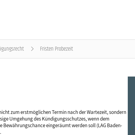
igungsrecht
Fristen Probezeit
DER DBB - ÜBERBLICK
BEAMTINNEN & BEAMTE - NACHRICHTEN
ARBEITNEHMENDE - NACHRICHTEN
POLITIK & POSITIONEN - NACHRICHTEN
MITBESTIMMUNG - NACHRICHTEN
MITGLIEDSCHAFT & SERVICE - ÜBERBLICK
Gremien
Status & Dienstrecht
Arbeitnehmerstatus
Arbeit & Wirtschaft
Personalrat & JAV
Rechtsschutz
Landesbünde
Besoldung
Bezahlung
Digitalisierung
Betriebsrat & JAV
Vorsorgewerk
t nicht zum erstmöglichen Termin nach der Wartezeit, sondern
ulässige Umgehung des Kündigungsschutzes, wenn dem
Mitgliedsgewerkschaften
Besoldungstabellen
Entgelttabellen
Soziales & Gesundheit
Schwerbehindertenvertretung
Vorteilswelt
ere Bewährungschance eingeräumt werden soll (LAG Baden-
.