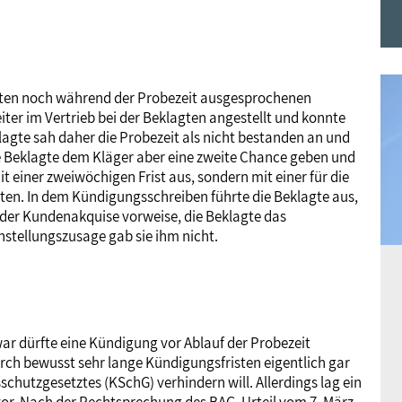
Frauen
Versorgung
Tarifverträge
Bildung
Akademie
Jugend
Beihilfe
Rechtsprechung
Europa
Verlag
lagten noch während der Probezeit ausgesprochenen
iter im Vertrieb bei der Beklagten angestellt und konnte
agte sah daher die Probezeit als nicht bestanden an und
Senioren
Rechtsprechung
ie Beklagte dem Kläger aber eine zweite Chance geben und
einer zweiwöchigen Frist aus, sondern mit einer für die
en. In dem Kündigungsschreiben führte die Beklagte aus,
ei der Kundenakquise vorweise, die Beklagte das
nstellungszusage gab sie ihm nicht.
ar dürfte eine Kündigung vor Ablauf der Probezeit
rch bewusst sehr lange Kündigungsfristen eigentlich gar
hutzgesetztes (KSchG) verhindern will. Allerdings lag ein