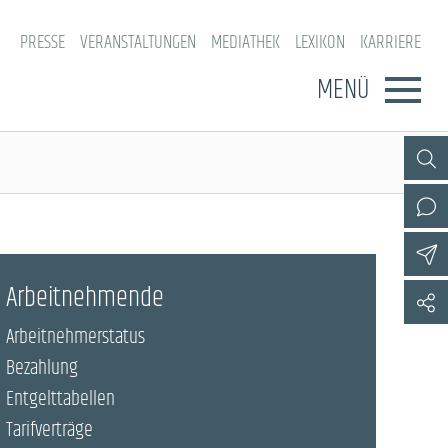
PRESSE
VERANSTALTUNGEN
MEDIATHEK
LEXIKON
KARRIERE
MENÜ
Arbeitnehmende
Arbeitnehmerstatus
Bezahlung
Entgelttabellen
Tarifverträge