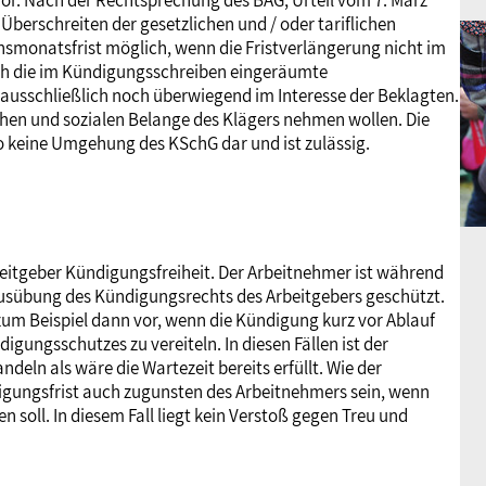
vor. Nach der Rechtsprechung des BAG, Urteil vom 7. März
 Überschreiten der gesetzlichen und / oder tariflichen
hsmonatsfrist möglich, wenn die Fristverlängerung nicht im
rch die im Kündigungsschreiben eingeräumte
ausschließlich noch überwiegend im Interesse der Beklagten.
chen und sozialen Belange des Klägers nehmen wollen. Die
so keine Umgehung des KSchG dar und ist zulässig.
beitgeber Kündigungsfreiheit. Der Arbeitnehmer ist während
n Ausübung des Kündigungsrechts des Arbeitgebers geschützt.
zum Beispiel dann vor, wenn die Kündigung kurz vor Ablauf
gungsschutzes zu vereiteln. In diesen Fällen ist der
eln als wäre die Wartezeit bereits erfüllt. Wie der
digungsfrist auch zugunsten des Arbeitnehmers sein, wenn
oll. In diesem Fall liegt kein Verstoß gegen Treu und