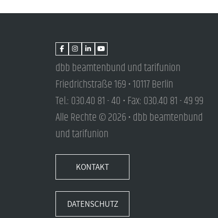
dbb beamtenbund und tarifunion
Friedrichstraße 169 • 10117 Berlin
Tel.: 030.40 81 - 40 • Fax: 030.40 81 - 49 99
Alle Rechte © 2026 • dbb beamtenbund
und tarifunion
KONTAKT
DATENSCHUTZ