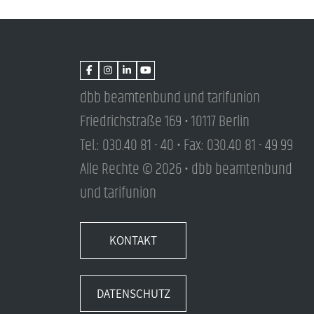
dbb beamtenbund und tarifunion
Friedrichstraße 169 • 10117 Berlin
Tel.: 030.40 81 - 40 • Fax: 030.40 81 - 49 99
Alle Rechte © 2026 • dbb beamtenbund
und tarifunion
KONTAKT
DATENSCHUTZ