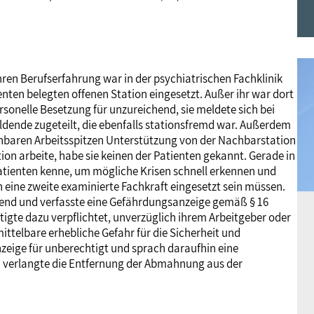
Frauen
Versorgung
Tarifverträge
Bildung
Akademie
Jugend
Beihilfe
Rechtsprechung
Europa
Verlag
ren Berufserfahrung war in der psychiatrischen Fachklinik
enten belegten offenen Station eingesetzt. Außer ihr war dort
ersonelle Besetzung für unzureichend, sie meldete sich bei
Senioren
Rechtsprechung
ildende zugeteilt, die ebenfalls stationsfremd war. Außerdem
sehbaren Arbeitsspitzen Unterstützung von der Nachbarstation
n arbeite, habe sie keinen der Patienten gekannt. Gerade in
 Patienten kenne, um mögliche Krisen schnell erkennen und
 eine zweite examinierte Fachkraft eingesetzt sein müssen.
ichend und verfasste eine Gefährdungsanzeige gemäß § 16
igte dazu verpflichtet, unverzüglich ihrem Arbeitgeber oder
ttelbare erhebliche Gefahr für die Sicherheit und
zeige für unberechtigt und sprach daraufhin eine
d verlangte die Entfernung der Abmahnung aus der