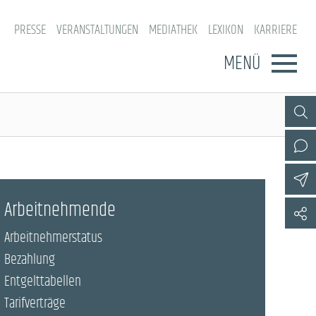
PRESSE
VERANSTALTUNGEN
MEDIATHEK
LEXIKON
KARRIERE
MENÜ
Arbeitnehmende
Arbeitnehmerstatus
Bezahlung
Entgelttabellen
Tarifverträge