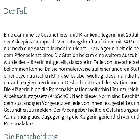
MITBESTIMMUNG
Der Fall
MITGLIEDSCHAFT & SERVICE
Eine examinierte Gesundheits- und Krankenpflegerin mit 25 Jah
der Asklepios-Gruppe als Vertretungskraft auf einer mit 24 Pati
nur noch eine Auszubildende im Dienst. Die Klägerin hielt die p
dem Pflegedienstleiter. Die Station bekam eine weitere Auszub
wurde der Klägerin mitgeteilt, dass sie im Falle von unvorher
bekommen könne. Da sie normalerweise auf einer anderen Statio
einer psychiatrischen Klinik sei es aber wichtig, dass man die
darauf reagieren zu können. Deshalb hätte auf der Station noch
Die Klägerin hielt die Personalsituation weiterhin für unzure
Arbeitsschutzgesetz (ArbSchG). Nach dieser Norm sind Beschäft
dem zuständigen Vorgesetzten jede von ihnen festgestellte unmi
Gesundheit zu melden. Der Arbeitgeber hielt die Gefährdungsan
Abmahnung aus. Dagegen ging die Klägerin gerichtlich vor un
Personalakte.
Die Entscheidung