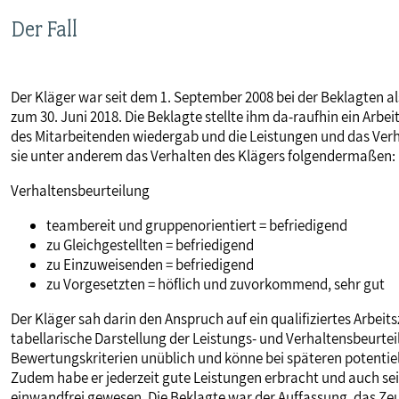
MITBESTIMMUNG
Der Fall
MITGLIEDSCHAFT & SERVICE
Der Kläger war seit dem 1. September 2008 bei der Beklagten als
zum 30. Juni 2018. Die Beklagte stellte ihm da-raufhin ein Arbe
des Mitarbeitenden wiedergab und die Leistungen und das Verha
sie unter anderem das Verhalten des Klägers folgendermaßen:
Verhaltensbeurteilung
teambereit und gruppenorientiert = befriedigend
zu Gleichgestellten = befriedigend
zu Einzuweisenden = befriedigend
zu Vorgesetzten = höflich und zuvorkommend, sehr gut
Der Kläger sah darin den Anspruch auf ein qualifiziertes Arbeitsz
tabellarische Darstellung der Leistungs- und Verhaltensbeurte
Bewertungskriterien unüblich und könne bei späteren potentie
Zudem habe er jederzeit gute Leistungen erbracht und auch se
einwandfrei gewesen. Die Beklagte war der Auffassung, das Z