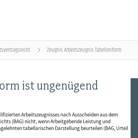
tsvertragsrecht
Zeugnis Arbeitszeugnis Tabellenform
DER DBB - ÜBERBLICK
BEAMTINNEN & BEAMTE - NACHRICHTEN
ARBEITNEHMENDE - NACHRICHTEN
POLITIK & POSITIONEN - NACHRICHTEN
MITBESTIMMUNG - NACHRICHTEN
MITGLIEDSCHAFT & SERVICE - ÜBERBLICK
form ist ungenügend
Gremien
Status & Dienstrecht
Arbeitnehmerstatus
Arbeit & Wirtschaft
Personalrat & JAV
Rechtsschutz
Landesbünde
Besoldung
Bezahlung
Digitalisierung
Betriebsrat & JAV
Vorsorgewerk
ifizierten Arbeitszeugnisses nach Ausscheiden aus dem
richts (BAG) nicht, wenn Arbeitgebende Leistung und
Mitgliedsgewerkschaften
Besoldungstabellen
Entgelttabellen
Soziales & Gesundheit
Schwerbehindertenvertretung
Vorteilswelt
gelehnten tabellarischen Darstellung beurteilen (BAG, Urteil