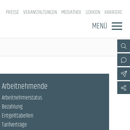
PRESSE
VERANSTALTUNGEN
MEDIATHEK
LEXIKON
KARRIERE
MENÜ
Arbeitnehmende
Arbeitnehmerstatus
Bezahlung
Entgelttabellen
Tarifverträge