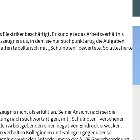
Frauen
Versorgung
Tarifverträge
Bildung
Akademie
Jugend
Beihilfe
Rechtsprechung
Europa
Verlag
 Elektriker beschäftigt. Er kündigte das Arbeitsverhältnis
itszeugnis aus, in dem sie nur stichpunktartig die Aufgaben
lten tabellarisch mit „Schulnoten“ bewertete. So attestierte
Senioren
Rechtsprechung
eugnis nicht als erfüllt an. Seiner Ansicht nach sei die
ilung nach stichwortartigen, mit „Schulnoten“ versehenen
llen Arbeitgebenden einen negativen Eindruck erwecken.
in Verhalten Kolleginnen und Kollegen gegenüber sei
eugnis genüge den Anforderungen des § 109 Gewerbeordnung