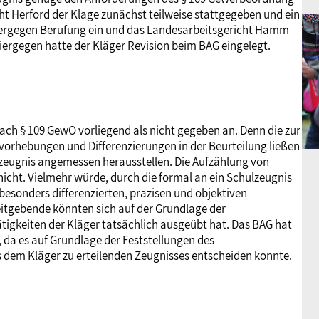
ht Herford der Klage zunächst teilweise stattgegeben und ein
 hiergegen Berufung ein und das Landesarbeitsgericht Hamm
Hiergegen hatte der Kläger Revision beim BAG eingelegt.
nach § 109 GewO vorliegend als nicht gegeben an. Denn die zur
vorhebungen und Differenzierungen in der Beurteilung ließen
tszeugnis angemessen herausstellen. Die Aufzählung von
nicht. Vielmehr würde, durch die formal an ein Schulzeugnis
besonders differenzierten, präzisen und objektiven
beitgebende könnten sich auf der Grundlage der
tigkeiten der Kläger tatsächlich ausgeübt hat. Das BAG hat
da es auf Grundlage der Feststellungen des
s dem Kläger zu erteilenden Zeugnisses entscheiden konnte.