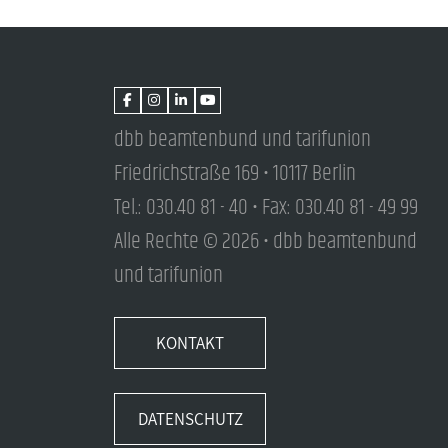
dbb beamtenbund und tarifunion
Friedrichstraße 169 • 10117 Berlin
Tel.: 030.40 81 - 40 • Fax: 030.40 81 - 49 99
Alle Rechte © 2026 • dbb beamtenbund
und tarifunion
KONTAKT
DATENSCHUTZ