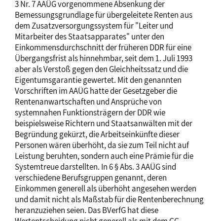
3 Nr. 7 AAÜG vorgenommene Absenkung der
Bemessungsgrundlage für übergeleitete Renten aus
dem Zusatzversorgungssystem für "Leiter und
Mitarbeiter des Staatsapparates" unter den
Einkommensdurchschnitt der früheren DDR für eine
Übergangsfrist als hinnehmbar, seit dem 1. Juli 1993
aber als Verstoß gegen den Gleichheitssatz und die
Eigentumsgarantie gewertet. Mit den genannten
Vorschriften im AAÜG hatte der Gesetzgeber die
Rentenanwartschaften und Ansprüche von
systemnahen Funktionsträgern der DDR wie
beispielsweise Richtern und Staatsanwälten mit der
Begründung gekürzt, die Arbeitseinkünfte dieser
Personen wären überhöht, da sie zum Teil nicht auf
Leistung beruhten, sondern auch eine Prämie für die
Systemtreue darstellten. In 6 § Abs. 3 AAÜG sind
verschiedene Berufsgruppen genannt, deren
Einkommen generell als überhöht angesehen werden
und damit nicht als Maßstab für die Rentenberechnung
heranzuziehen seien. Das BVerfG hat diese