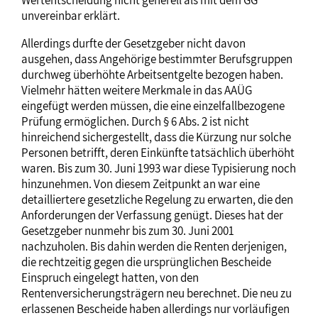
Wertentscheidung nicht generell als mit dem GG
unvereinbar erklärt.
Allerdings durfte der Gesetzgeber nicht davon
ausgehen, dass Angehörige bestimmter Berufsgruppen
durchweg überhöhte Arbeitsentgelte bezogen haben.
Vielmehr hätten weitere Merkmale in das AAÜG
eingefügt werden müssen, die eine einzelfallbezogene
Prüfung ermöglichen. Durch § 6 Abs. 2 ist nicht
hinreichend sichergestellt, dass die Kürzung nur solche
Personen betrifft, deren Einkünfte tatsächlich überhöht
waren. Bis zum 30. Juni 1993 war diese Typisierung noch
hinzunehmen. Von diesem Zeitpunkt an war eine
detailliertere gesetzliche Regelung zu erwarten, die den
Anforderungen der Verfassung genügt. Dieses hat der
Gesetzgeber nunmehr bis zum 30. Juni 2001
nachzuholen. Bis dahin werden die Renten derjenigen,
die rechtzeitig gegen die ursprünglichen Bescheide
Einspruch eingelegt hatten, von den
Rentenversicherungsträgern neu berechnet. Die neu zu
erlassenen Bescheide haben allerdings nur vorläufigen