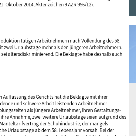
21. Oktober 2014, Aktenzeichen 9 AZR 956/12).
Frauen
Versorgung
Tarifverträge
Bildung
Akademie
Jugend
Beihilfe
Rechtsprechung
Europa
Verlag
hproduktion tätigen Arbeitnehmern nach Vollendung des 58.
it zwei Urlaubstage mehr als den jüngeren Arbeitnehmern.
Senioren
Rechtsprechung
g sei altersdiskriminierend. Die Beklagte habe deshalb auch
h Auffassung des Gerichts hat die Beklagte mit ihrer
üdende und schwere Arbeit leistenden Arbeitnehmer
olungszeiten als jüngere Arbeitnehmer, ihren Gestaltungs-
r ihre Annahme, zwei weitere Urlaubstage seien aufgrund des
anteltarifvertrag der Schuhindustrie, der mangels
che Urlaubstage ab dem 58. Lebensjahr vorsah. Bei der