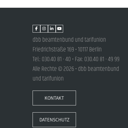
dbb beamtenbund und tarifunion
Friedrichstraße 169 • 10117 Berlin
Tel.: 030.40 81 - 40 • Fax: 030.40 81 - 49 99
Alle Rechte © 2026 • dbb beamtenbund
und tarifunion
KONTAKT
DATENSCHUTZ