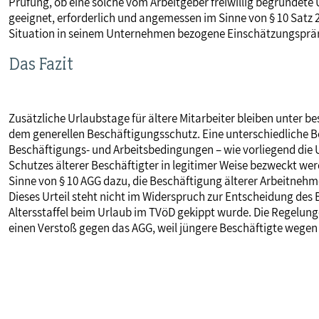
Prüfung, ob eine solche vom Arbeitgeber freiwillig begründete
geeignet, erforderlich und angemessen im Sinne von § 10 Satz 2
Situation in seinem Unternehmen bezogene Einschätzungsprär
Das Fazit
Zusätzliche Urlaubstage für ältere Mitarbeiter bleiben unter be
dem generellen Beschäftigungsschutz. Eine unterschiedliche 
Beschäftigungs- und Arbeitsbedingungen – wie vorliegend die 
Schutzes älterer Beschäftigter in legitimer Weise bezweckt we
Sinne von § 10 AGG dazu, die Beschäftigung älterer Arbeitnehme
Dieses Urteil steht nicht im Widerspruch zur Entscheidung des 
Altersstaffel beim Urlaub im TVöD gekippt wurde. Die Regelung
einen Verstoß gegen das AGG, weil jüngere Beschäftigte wegen 