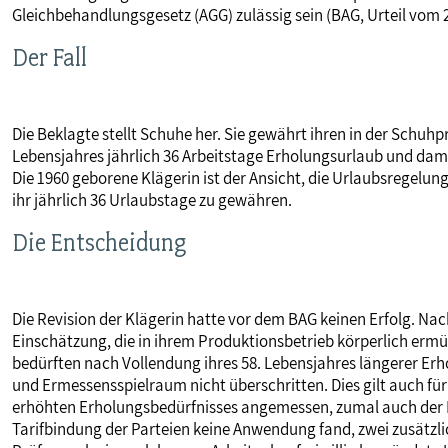
Gleichbehandlungsgesetz (AGG) zulässig sein (BAG, Urteil vom 
MITBESTIMMUNG
Der Fall
MITGLIEDSCHAFT & SERVICE
Die Beklagte stellt Schuhe her. Sie gewährt ihren in der Schu
Lebensjahres jährlich 36 Arbeitstage Erholungsurlaub und dam
Die 1960 geborene Klägerin ist der Ansicht, die Urlaubsregelun
ihr jährlich 36 Urlaubstage zu gewähren.
Die Entscheidung
Die Revision der Klägerin hatte vor dem BAG keinen Erfolg. Nac
Einschätzung, die in ihrem Produktionsbetrieb körperlich erm
bedürften nach Vollendung ihres 58. Lebensjahres längerer Erh
und Ermessensspielraum nicht überschritten. Dies gilt auch fü
erhöhten Erholungsbedürfnisses angemessen, zumal auch der M
Tarifbindung der Parteien keine Anwendung fand, zwei zusätzli