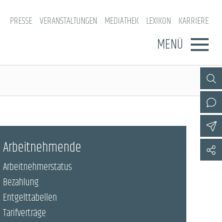
PRESSE
VERANSTALTUNGEN
MEDIATHEK
LEXIKON
KARRIERE
MENÜ
Arbeitnehmende
Arbeitnehmerstatus
Bezahlung
Entgelttabellen
Tarifverträge