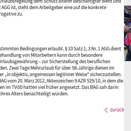
 Urlaubsregelung dem Schutz älterer Beschäftigter dient und
 AGG ist, steht dem Arbeitgeber eine auf die konkrete
ogative zu.
stimmten Bedingungen erlaubt. § 10 Satz 1, 3 Nr. 1 AGG dient
Behandlung von Mitarbeitern kann durch besondere
Urlaubsgewährung – zur Sicherstellung des beruflichen
rden. Zwei Tage Mehrurlaub für über 58-Jährige dienen im
r „in objektiv, angemessen legitimer Weise“ sicherzustellen.
BAG vom 20. März 2012, Aktenzeichen 9 AZR 529/10, in dem die
en im TVöD hatten viel früher angesetzt. Das BAG sah darin
ihres Alters benachteiligt würden.
zurück