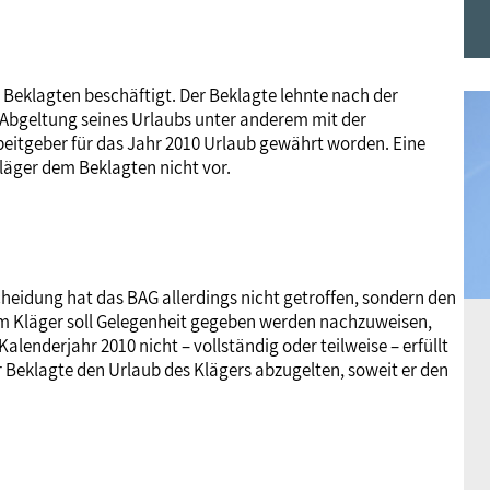
Frauen
Versorgung
Tarifverträge
Bildung
Akademie
 Beklagten beschäftigt. Der Beklagte lehnte nach der
Jugend
Beihilfe
Rechtsprechung
Europa
Verlag
 Abgeltung seines Urlaubs unter anderem mit der
beitgeber für das Jahr 2010 Urlaub gewährt worden. Eine
läger dem Beklagten nicht vor.
Senioren
Rechtsprechung
cheidung hat das BAG allerdings nicht getroffen, sondern den
em Kläger soll Gelegenheit gegeben werden nachzuweisen,
alenderjahr 2010 nicht – vollständig oder teilweise – erfüllt
r Beklagte den Urlaub des Klägers abzugelten, soweit er den