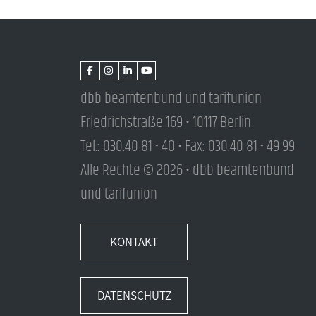
dbb beamtenbund und tarifunion
Friedrichstraße 169 • 10117 Berlin
Tel.: 030.40 81 - 40 • Fax: 030.40 81 - 49 99
Alle Rechte © 2026 • dbb beamtenbund
und tarifunion
KONTAKT
DATENSCHUTZ