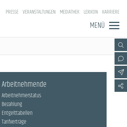
PRESSE
VERANSTALTUNGEN
MEDIATHEK
LEXIKON
KARRIERE
MENÜ
Arbeitnehmende
Arbeitnehmerstatus
Bezahlung
Entgelttabellen
Tarifverträge