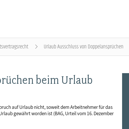
tsvertragsrecht
Urlaub Ausschluss von Doppelansprüchen
DER DBB - ÜBERBLICK
BEAMTINNEN & BEAMTE - NACHRICHTEN
ARBEITNEHMENDE - NACHRICHTEN
POLITIK & POSITIONEN - NACHRICHTEN
MITBESTIMMUNG - NACHRICHTEN
MITGLIEDSCHAFT & SERVICE - ÜBERBLICK
prüchen beim Urlaub
Gremien
Status & Dienstrecht
Arbeitnehmerstatus
Arbeit & Wirtschaft
Personalrat & JAV
Rechtsschutz
Landesbünde
Besoldung
Bezahlung
Digitalisierung
Betriebsrat & JAV
Vorsorgewerk
pruch auf Urlaub nicht, soweit dem Arbeitnehmer für das
 Urlaub gewährt worden ist (BAG, Urteil vom 16. Dezember
Mitgliedsgewerkschaften
Besoldungstabellen
Entgelttabellen
Soziales & Gesundheit
Schwerbehindertenvertretung
Vorteilswelt