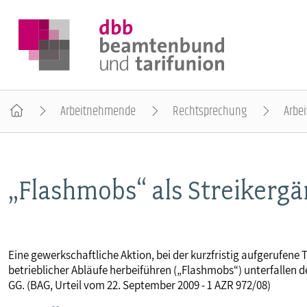
Arbeitnehmende
Rechtsprechung
Arbei
DER DBB
„Flashmobs“ als Streikerg
BEAMTINNEN & BEAMTE
ARBEITNEHMENDE
Eine gewerkschaftliche Aktion, bei der kurzfristig aufgerufen
betrieblicher Abläufe herbeiführen („Flashmobs“) unterfallen d
POLITIK & POSITIONEN
GG. (BAG, Urteil vom 22. September 2009 - 1 AZR 972/08)