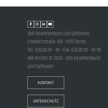
dbb beamtenbund und tarifunion
Friedrichstraße 169 • 10117 Berlin
Tel.: 030.40 81 - 40 • Fax: 030.40 81 - 49 99
Alle Rechte © 2026 • dbb beamtenbund
und tarifunion
KONTAKT
DATENSCHUTZ