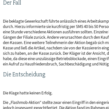
Der Fall
MITBESTIMMUNG
Die beklagte Gewerkschaft führte anlässlich eines Arbeitskam
MITGLIEDSCHAFT & SERVICE
durch. Hierzu informierte sie kurzfristig per SMS 40 bis 50 Perso
eine Stunde verschiedene Aktionen ausführen sollten. Einzelne
Gängen der Filiale zurück. Andere verursachten durch den Kau
den Kassen. Eine weitere Teilnehmerin der Aktion begab sich m
Kasse und ließ die Artikel, nachdem sie von der Kassiererin e
sich zu haben, an der Kasse zurück. Der Kläger ist der Ansicht,
habe, da diese eine unzulässige Betriebsblockade, einen Eingr
ein Aufruf zu Hausfriedensbruch, Sachbeschädigung und Nötig
Die Entscheidung
Die Klage hatte keinen Erfolg.
Die „Flashmob-Aktion“ stellte zwar einen Eingriff in den eing
jedoch insgesamt gerechtfertigt. Die Aktion fand im Rahmen e