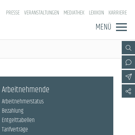
PRESSE
VERANSTALTUNGEN
MEDIATHEK
LEXIKON
KARRIERE
MENÜ
Arbeitnehmende
Arbeitnehmerstatus
Bezahlung
Entgelttabellen
Tarifverträge