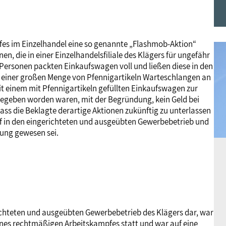
Frauen
Versorgung
Tarifverträge
Bildung
Akademie
pfes im Einzelhandel eine so genannte „Flashmob-Aktion“
Jugend
Beihilfe
Rechtsprechung
Europa
Verlag
nen, die in einer Einzelhandelsfiliale des Klägers für ungefähr
 Personen packten Einkaufswagen voll und ließen diese in den
f einer großen Menge von Pfennigartikeln Warteschlangen an
Senioren
Rechtsprechung
it einem mit Pfennigartikeln gefüllten Einkaufswagen zur
ingegeben worden waren, mit der Begründung, kein Geld bei
 dass die Beklagte derartige Aktionen zukünftig zu unterlassen
iff in den eingerichteten und ausgeübten Gewerbebetrieb und
ung gewesen sei.
erichteten und ausgeübten Gewerbebetrieb des Klägers dar, war
ines rechtmäßigen Arbeitskampfes statt und war auf eine