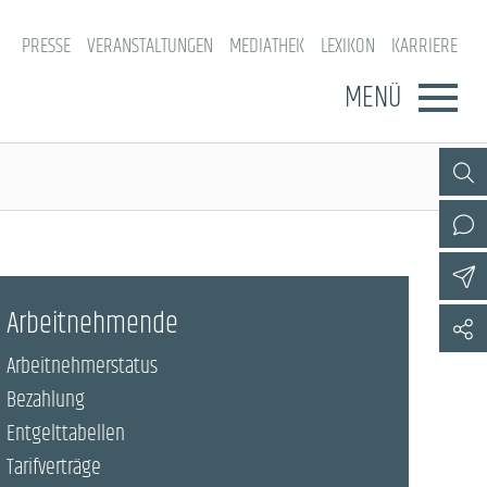
PRESSE
VERANSTALTUNGEN
MEDIATHEK
LEXIKON
KARRIERE
MENÜ
Arbeitnehmende
Arbeitnehmerstatus
Bezahlung
Entgelttabellen
Tarifverträge