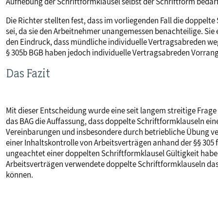
Aufhebung der Schriftformklausel selbst der Schriftform bedarf
Die Richter stellten fest, dass im vorliegenden Fall die doppel
sei, da sie den Arbeitnehmer unangemessen benachteilige. Sie 
den Eindruck, dass mündliche individuelle Vertragsabreden w
§ 305b BGB haben jedoch individuelle Vertragsabreden Vorran
Das Fazit
Mit dieser Entscheidung wurde eine seit langem streitige Frage
das BAG die Auffassung, dass doppelte Schriftformklauseln ei
Vereinbarungen und insbesondere durch betriebliche Übung ver
einer Inhaltskontrolle von Arbeitsverträgen anhand der §§ 305 
ungeachtet einer doppelten Schriftformklausel Gültigkeit haben
Arbeitsverträgen verwendete doppelte Schriftformklauseln das
können.