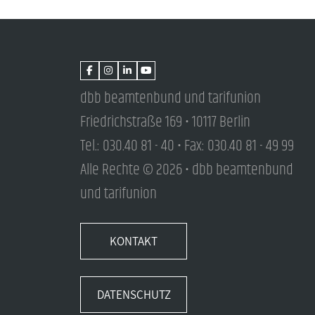
dbb beamtenbund und tarifunion
Friedrichstraße 169 • 10117 Berlin
Tel.: 030.40 81 - 40 • Fax: 030.40 81 - 49 99
Alle Rechte © 2026 • dbb beamtenbund
und tarifunion
KONTAKT
DATENSCHUTZ