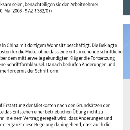
ksam seien, benachteiligen sie den Arbeitnehmer
Frauen
Versorgung
Tarifverträge
Bildung
Akademie
. Mai 2008 - 9 AZR 382/07)
Jugend
Beihilfe
Rechtsprechung
Europa
Verlag
e in China mit dortigem Wohnsitz beschäftigt. Die Beklagte
Senioren
Rechtsprechung
sten für die Miete, ohne dass eine entsprechende schriftliche
über dem mittlerweile gekündigten Kläger die Fortsetzung
tene Schriftformklausel. Danach bedürfen Änderungen und
rmerfordernis der Schriftform.
uf Erstattung der Mietkosten nach den Grundsätzen der
e das Entstehen einer betrieblichen Übung nicht zu
enn in einem Vertrag geregelt wird, dass Änderungen und
orm ergänzt diese Regelung dahingehend, dass auch die