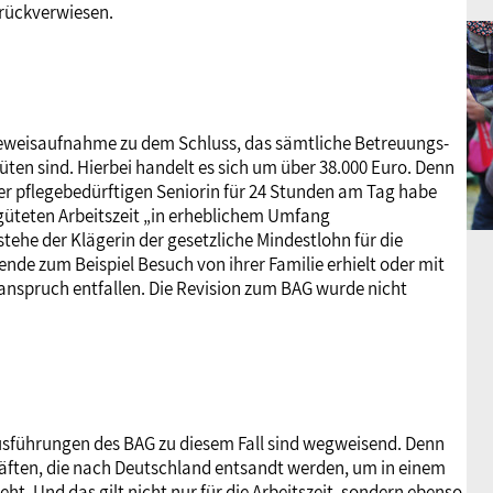
rückverwiesen.
eweisaufnahme zu dem Schluss, das sämtliche Betreuungs-
üten sind. Hierbei handelt es sich um über 38.000 Euro. Denn
er pflegebedürftigen Seniorin für 24 Stunden am Tag habe
rgüteten Arbeitszeit „in erheblichem Umfang
tehe der Klägerin der gesetzliche Mindestlohn für die
ende zum Beispiel Besuch von ihrer Familie erhielt oder mit
nspruch entfallen. Die Revision zum BAG wurde nicht
usführungen des BAG zu diesem Fall sind wegweisend. Denn
äften, die nach Deutschland entsandt werden, um in einem
ht. Und das gilt nicht nur für die Arbeitszeit, sondern ebenso