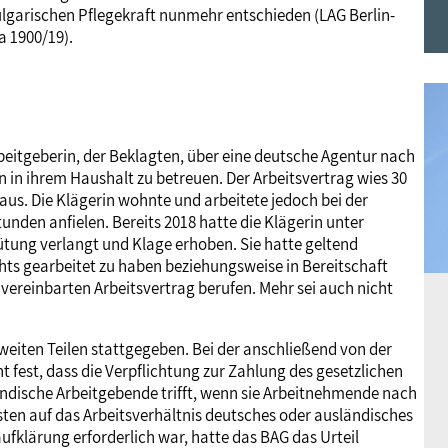
ulgarischen Pflegekraft nunmehr entschieden (LAG Berlin-
Frauen
Versorgung
Tarifverträge
Bildung
Akademie
a 1900/19).
Jugend
Beihilfe
Rechtsprechung
Europa
Verlag
rbeitgeberin, der Beklagten, über eine deutsche Agentur nach
Senioren
Rechtsprechung
 in ihrem Haushalt zu betreuen. Der Arbeitsvertrag wies 30
us. Die Klägerin wohnte und arbeitete jedoch bei der
unden anfielen. Bereits 2018 hatte die Klägerin unter
ütung verlangt und Klage erhoben. Sie hatte geltend
s gearbeitet zu haben beziehungsweise in Bereitschaft
n vereinbarten Arbeitsvertrag berufen. Mehr sei auch nicht
weiten Teilen stattgegeben. Bei der anschließend von der
t fest, dass die Verpflichtung zur Zahlung des gesetzlichen
ändische Arbeitgebende trifft, wenn sie Arbeitnehmende nach
ten auf das Arbeitsverhältnis deutsches oder ausländisches
fklärung erforderlich war, hatte das BAG das Urteil