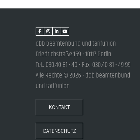
dbb beamtenbund und tarifunion
Friedrichstraße 169 • 10117 Berlin
Tel.: 030.40 81 - 40 • Fax: 030.40 81 - 49 99
Alle Rechte © 2026 • dbb beamtenbund
und tarifunion
KONTAKT
DATENSCHUTZ