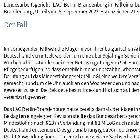
Landesarbeitsgericht (LAG) Berlin-Brandenburg im Fall einer b
MITBESTIMMUNG
Brandenburg, Urteil vom 5. September 2022, Aktenzeichen 21 S
Der Fall
MITGLIEDSCHAFT & SERVICE
Im vorliegenden Fall war die Klägerin von ihrer bulgarischen A
Deutschland vermittelt worden, um eine über 90jährige Seniorin
Wochenarbeitsstunden bei einer Nettovergütung von 950 Euro a
Pflegebedürftigen, so dass erheblich mehr unbezahlte Arbeitsst
Berufung auf das Mindestlohngesetz (MiLoG) eine weitere Verg
gemacht, rund um die Uhr, auch an den Wochenenden und nacht
gewesen zu sein. Die Beklagte bestritt dies und hat sich auf de
vereinbart gewesen.
Das LAG Berlin-Brandenburg hatte bereits damals der Klage in 
Beklagten eingelegten Revision stellte das Bundesarbeitsgerich
Mindestlohns nach § 20 in Verbindung mit § 1 MiLoG auch ausl
Deutschland entsenden. Dies gilt unabhängig davon, ob ansons
Recht Anwendung findet. Da jedoch eine weitere Sachverhaltsau