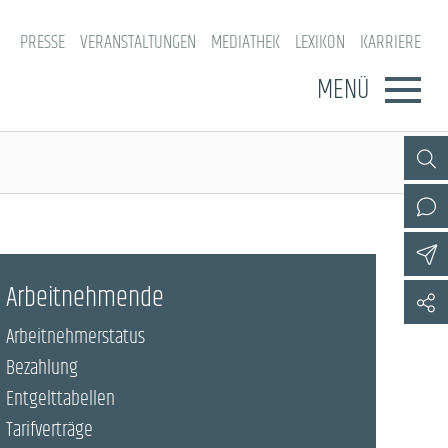
PRESSE
VERANSTALTUNGEN
MEDIATHEK
LEXIKON
KARRIERE
MENÜ
Arbeitnehmende
Arbeitnehmerstatus
Bezahlung
Entgelttabellen
Tarifverträge