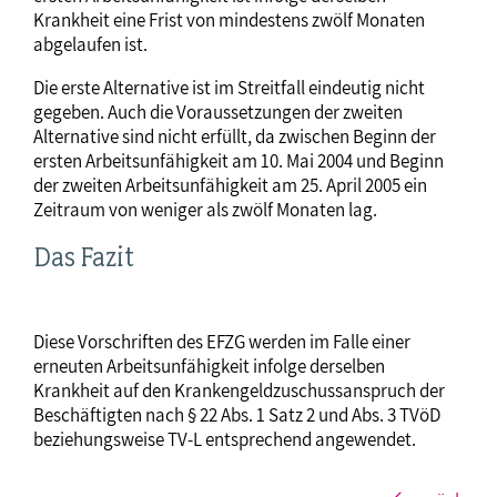
Krankheit eine Frist von mindestens zwölf Monaten
abgelaufen ist.
Die erste Alternative ist im Streitfall eindeutig nicht
gegeben. Auch die Voraussetzungen der zweiten
Alternative sind nicht erfüllt, da zwischen Beginn der
ersten Arbeitsunfähigkeit am 10. Mai 2004 und Beginn
der zweiten Arbeitsunfähigkeit am 25. April 2005 ein
Zeitraum von weniger als zwölf Monaten lag.
Das Fazit
Diese Vorschriften des EFZG werden im Falle einer
erneuten Arbeitsunfähigkeit infolge derselben
Krankheit auf den Krankengeldzuschussanspruch der
Beschäftigten nach § 22 Abs. 1 Satz 2 und Abs. 3 TVöD
beziehungsweise TV-L entsprechend angewendet.