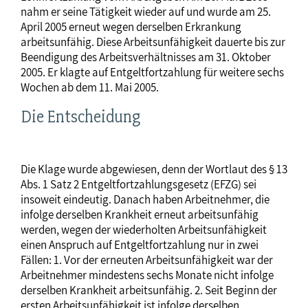
nahm er seine Tätigkeit wieder auf und wurde am 25.
April 2005 erneut wegen derselben Erkrankung
arbeitsunfähig. Diese Arbeitsunfähigkeit dauerte bis zur
Beendigung des Arbeitsverhältnisses am 31. Oktober
2005. Er klagte auf Entgeltfortzahlung für weitere sechs
Wochen ab dem 11. Mai 2005.
Die Entscheidung
Die Klage wurde abgewiesen, denn der Wortlaut des § 13
Abs. 1 Satz 2 Entgeltfortzahlungsgesetz (EFZG) sei
insoweit eindeutig. Danach haben Arbeitnehmer, die
infolge derselben Krankheit erneut arbeitsunfähig
werden, wegen der wiederholten Arbeitsunfähigkeit
einen Anspruch auf Entgeltfortzahlung nur in zwei
Fällen: 1. Vor der erneuten Arbeitsunfähigkeit war der
Arbeitnehmer mindestens sechs Monate nicht infolge
derselben Krankheit arbeitsunfähig. 2. Seit Beginn der
ersten Arbeitsunfähigkeit ist infolge derselben