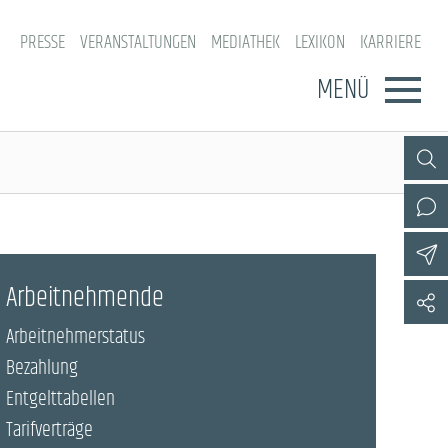
PRESSE
VERANSTALTUNGEN
MEDIATHEK
LEXIKON
KARRIERE
MENÜ
Arbeitnehmende
Arbeitnehmerstatus
Bezahlung
Entgelttabellen
Tarifverträge