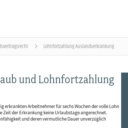
tsvertragsrecht
Lohnfortzahlung Auslandserkrankung
DER DBB - ÜBERBLICK
BEAMTINNEN & BEAMTE - NACHRICHTEN
ARBEITNEHMENDE - NACHRICHTEN
POLITIK & POSITIONEN - NACHRICHTEN
MITBESTIMMUNG - NACHRICHTEN
MITGLIEDSCHAFT & SERVICE - ÜBERBLICK
aub und Lohnfortzahlung
Gremien
Status & Dienstrecht
Arbeitnehmerstatus
Arbeit & Wirtschaft
Personalrat & JAV
Rechtsschutz
Landesbünde
Besoldung
Bezahlung
Digitalisierung
Betriebsrat & JAV
Vorsorgewerk
ig erkrankten Arbeitnehmer für sechs Wochen der volle Lohn
e Zeit der Erkrankung keine Urlaubstage angerechnet.
Mitgliedsgewerkschaften
Besoldungstabellen
Entgelttabellen
Soziales & Gesundheit
Schwerbehindertenvertretung
Vorteilswelt
unfähigkeit und deren vermutliche Dauer unverzüglich