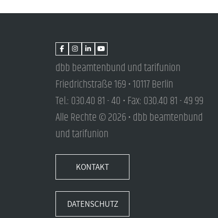
dbb beamtenbund und tarifunion
Friedrichstraße 169 • 10117 Berlin
Tel.: 030.40 81 - 40 • Fax: 030.40 81 - 49 99
Alle Rechte © 2026 • dbb beamtenbund
und tarifunion
KONTAKT
DATENSCHUTZ