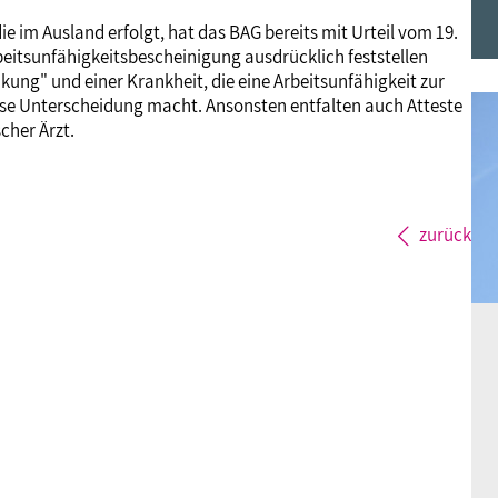
Frauen
Versorgung
Tarifverträge
Bildung
Akademie
 im Ausland erfolgt, hat das BAG bereits mit Urteil vom 19.
Arbeitsunfähigkeitsbescheinigung ausdrücklich feststellen
kung" und einer Krankheit, die eine Arbeitsunfähigkeit zur
Jugend
Beihilfe
Rechtsprechung
Europa
Verlag
iese Unterscheidung macht. Ansonsten entfalten auch Atteste
cher Ärzt.
Senioren
Rechtsprechung
zurück