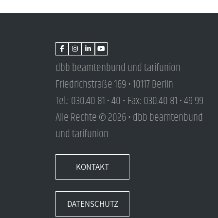
dbb beamtenbund und tarifunion
Friedrichstraße 169 • 10117 Berlin
Tel.: 030.40 81 - 40 • Fax: 030.40 81 - 49 99
Alle Rechte © 2026 • dbb beamtenbund
und tarifunion
KONTAKT
DATENSCHUTZ