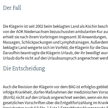
MITBESTIMMUNG
Der Fall
MITGLIEDSCHAFT & SERVICE
Die Klägerin ist seit 2002 beim beklagten Land als Köchin besch
von der AOK Niedersachsen bezuschussten ambulanten Kur auf 
erhielt sie nach ihrem Vorbringen insgesamt 30 Anwendungen
Massagen, Schlickpackungen und Lymphdrainagen. Außerdem sol
beklagte Land weigerte sich im Vorfeld, die Klägerin für die Da
Daraufhin beantragte die Klägerin Urlaub, der ihr bewilligt w
Urlaub dürfe nicht auf den Urlaubsanspruch angerechnet werd
Die Entscheidung
Auch die Revision der Klägerin vor dem BAG ist erfolglos geblieb
infolge Krankheit, dürfen Maßnahmen der medizinischen Vorso
(BUrlG) nicht auf den Urlaub angerechnet werden, wenn ein An
gesetzlichen Vorschriften über die Entgeltfortzahlung im Krankh