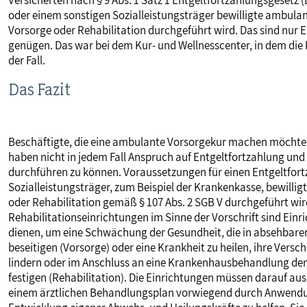
Versicherten nach § 9 Abs. 1 Satz 1 Entgeltfortzahlungsgesetz 
oder einem sonstigen Sozialleistungsträger bewilligte ambulan
Vorsorge oder Rehabilitation durchgeführt wird. Das sind nur E
genügen. Das war bei dem Kur- und Wellnesscenter, in dem die 
der Fall.
Das Fazit
Beschäftigte, die eine ambulante Vorsorgekur machen möchten 
haben nicht in jedem Fall Anspruch auf Entgeltfortzahlung u
durchführen zu können. Voraussetzungen für einen Entgeltfo
Sozialleistungsträger, zum Beispiel der Krankenkasse, bewilligt
oder Rehabilitation gemäß § 107 Abs. 2 SGB V durchgeführt wi
Rehabilitationseinrichtungen im Sinne der Vorschrift sind Ein
dienen, um eine Schwächung der Gesundheit, die in absehbarer 
beseitigen (Vorsorge) oder eine Krankheit zu heilen, ihre Ve
lindern oder im Anschluss an eine Krankenhausbehandlung den 
festigen (Rehabilitation). Die Einrichtungen müssen darauf au
einem ärztlichen Behandlungsplan vorwiegend durch Anwendung