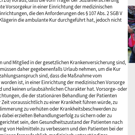
(EFZG) voraus, dass die vom Träger der Sozialversicherung
te Vorsorgekur in einer Einrichtung der medizinischen
inrichtungen, die den Anforderungen des § 107 Abs. 2 SGB V
Klägerin die ambulante Kur durchgeführt hat, jedoch nicht
und Mitglied in der gesetzlichen Krankenversicherung sind,
nd müssen daher gegebenenfalls Urlaub nehmen, um die Kur
rtzahlungsanspruch sind, dass die Maßnahme vom
 worden ist, in einer Einrichtung der medizinischen Vorsorge
rd und keinen urlaubsähnlichen Charakter hat. Vorsorge- oder
richtungen, die der stationären Behandlung der Patienten
Zeit voraussichtlich zu einer Krankheit führen würde, zu
rschlimmerung zu verhüten oder Krankheitsbeschwerden zu
dabei erzielten Behandlungserfolg zu sichern oder zu
sgerichtet sein, den Gesundheitszustand der Patienten nach
 von Heilmitteln zu verbessern und den Patienten bei der