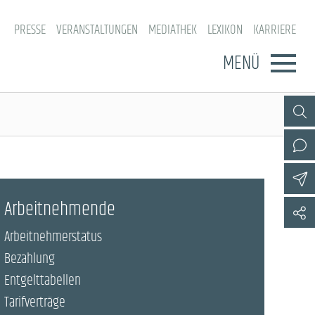
PRESSE
VERANSTALTUNGEN
MEDIATHEK
LEXIKON
KARRIERE
MENÜ
Arbeitnehmende
Arbeitnehmerstatus
Bezahlung
Entgelttabellen
Tarifverträge