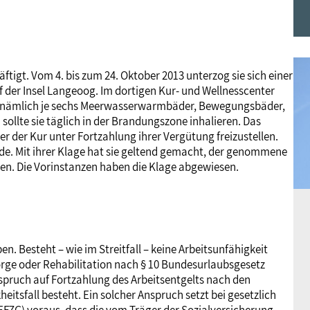
Frauen
Versorgung
Tarifverträge
Bildung
Akademie
Jugend
Beihilfe
Rechtsprechung
Europa
Verlag
äftigt. Vom 4. bis zum 24. Oktober 2013 unterzog sie sich einer
der Insel Langeoog. Im dortigen Kur- und Wellnesscenter
, nämlich je sechs Meerwasserwarmbäder, Bewegungsbäder,
Senioren
Rechtsprechung
lte sie täglich in der Brandungszone inhalieren. Das
uer der Kur unter Fortzahlung ihrer Vergütung freizustellen.
urde. Mit ihrer Klage hat sie geltend gemacht, der genommene
en. Die Vorinstanzen haben die Klage abgewiesen.
en. Besteht – wie im Streitfall – keine Arbeitsunfähigkeit
rge oder Rehabilitation nach § 10 Bundesurlaubsgesetz
spruch auf Fortzahlung des Arbeitsentgelts nach den
eitsfall besteht. Ein solcher Anspruch setzt bei gesetzlich