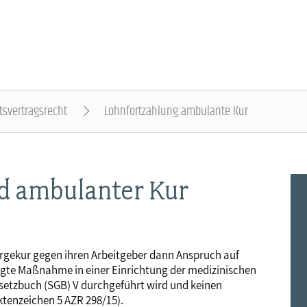
tsvertragsrecht
Lohnfortzahlung ambulante Kur
DER DBB - ÜBERBLICK
BEAMTINNEN & BEAMTE - NACHRICHTEN
ARBEITNEHMENDE - NACHRICHTEN
POLITIK & POSITIONEN - NACHRICHTEN
MITBESTIMMUNG - NACHRICHTEN
MITGLIEDSCHAFT & SERVICE - ÜBERBLICK
d ambulanter Kur
Gremien
Status & Dienstrecht
Arbeitnehmerstatus
Arbeit & Wirtschaft
Personalrat & JAV
Rechtsschutz
Landesbünde
Besoldung
Bezahlung
Digitalisierung
Betriebsrat & JAV
Vorsorgewerk
rgekur gegen ihren Arbeitgeber dann Anspruch auf
ligte Maßnahme in einer Einrichtung der medizinischen
Mitgliedsgewerkschaften
Besoldungstabellen
Entgelttabellen
Soziales & Gesundheit
Schwerbehindertenvertretung
Vorteilswelt
gesetzbuch (SGB) V durchgeführt wird und keinen
ktenzeichen 5 AZR 298/15).