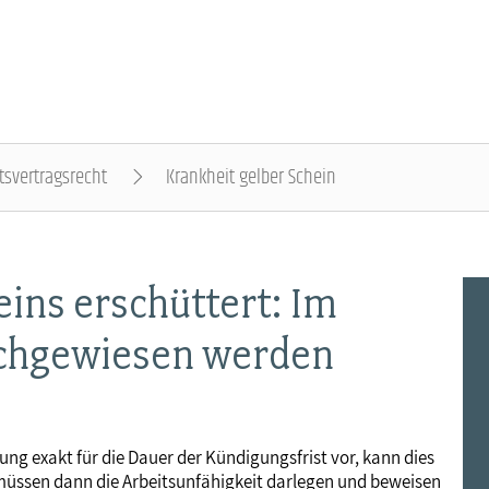
tsvertragsrecht
Krankheit gelber Schein
DER DBB - ÜBERBLICK
BEAMTINNEN & BEAMTE - NACHRICHTEN
ARBEITNEHMENDE - NACHRICHTEN
POLITIK & POSITIONEN - NACHRICHTEN
MITBESTIMMUNG - NACHRICHTEN
MITGLIEDSCHAFT & SERVICE - ÜBERBLICK
ins erschüttert: Im
Gremien
Status & Dienstrecht
Arbeitnehmerstatus
Arbeit & Wirtschaft
Personalrat & JAV
Rechtsschutz
achgewiesen werden
Landesbünde
Besoldung
Bezahlung
Digitalisierung
Betriebsrat & JAV
Vorsorgewerk
Mitgliedsgewerkschaften
Besoldungstabellen
Entgelttabellen
Soziales & Gesundheit
Schwerbehindertenvertretung
Vorteilswelt
ung exakt für die Dauer der Kündigungsfrist vor, kann dies
müssen dann die Arbeitsunfähigkeit darlegen und beweisen