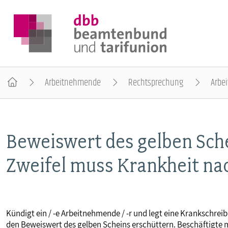
Arbeitnehmende
Rechtsprechung
Arbei
DER DBB
Beweiswert des gelben Sche
BEAMTINNEN & BEAMTE
Zweifel muss Krankheit n
ARBEITNEHMENDE
POLITIK & POSITIONEN
Kündigt ein / -e Arbeitnehmende / -r und legt eine Krankschreib
den Beweiswert des gelben Scheins erschüttern. Beschäftigte 