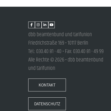
dbb beamtenbund und tarifunion
Friedrichstraße 169 • 10117 Berlin
Tel.: 030.40 81 - 40 • Fax: 030.40 81 - 49 99
Alle Rechte © 2026 • dbb beamtenbund
und tarifunion
KONTAKT
DATENSCHUTZ