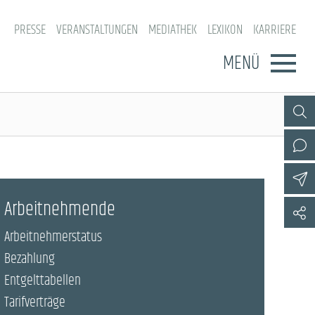
PRESSE
VERANSTALTUNGEN
MEDIATHEK
LEXIKON
KARRIERE
MENÜ
Arbeitnehmende
Arbeitnehmerstatus
Bezahlung
Entgelttabellen
Tarifverträge