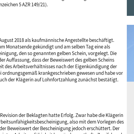
nzeichen 5 AZR 149/21).
Frauen
Versorgung
Tarifverträge
Bildung
Akademie
Jugend
Beihilfe
Rechtsprechung
Europa
Verlag
t August 2018 als kaufmännische Angestellte beschäftigt.
 zum Monatsende gekündigt und am selben Tag eine als
Senioren
Rechtsprechung
nigung, den so genannten gelben Schein, vorgelegt. Die
 der Auffassung, dass der Beweiswert des gelben Scheins
zeit des Arbeitsverhältnisses nach der Eigenkündigung der
 sei ordnungsgemäß krankgeschrieben gewesen und habe vor
ch der Klägerin auf Lohnfortzahlung zunächst bestätigt.
evision der Beklagten hatte Erfolg. Zwar habe die Klägerin
Arbeitsunfähigkeitsbescheinigung, also mit dem Vorlegen des
der Beweiswert der Bescheinigung jedoch erschüttert. Der