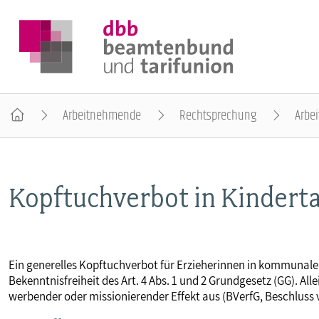
Arbeitnehmende
Rechtsprechung
Arbei
DER DBB
Kopftuchverbot in Kindert
BEAMTINNEN & BEAMTE
ARBEITNEHMENDE
Ein generelles Kopftuchverbot für Erzieherinnen in kommunale
Bekenntnisfreiheit des Art. 4 Abs. 1 und 2 Grundgesetz (GG). Al
POLITIK & POSITIONEN
werbender oder missionierender Effekt aus (BVerfG, Beschluss 