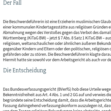
Der Fall
MITBESTIMMUNG
Die Beschwerdeführerin ist eine Erzieherin muslimischen Glau
MITGLIEDSCHAFT & SERVICE
einer kommunalen Kindertagesstätte aus religiösen Gründen ein
Abmahnung wegen des Verstoßes gegen das Verbot des damalig
Württemberg (KiTaG BW) – jetzt § 7 Abs. 8 Satz 1 KiTaG BW – a
religiösen, weltanschaulichen oder ähnlichen äußeren Bekundun
gegenüber Kindern und Eltern oder den politischen, religiösen
gefährden oder zu stören. Die Beschwerdeführerin klagte dara
Hiermit hatte sie sowohl vor dem Arbeitsgericht als auch vor 
Die Entscheidung
Das Bundesverfassungsgericht (BVerfG) hob diese Urteile wege
Bekenntnisfreiheit aus Art. 4 Abs. 1 und 2 GG auf und verwies
begründete seine Entscheidung damit, dass die Arbeitsgerichte
Fassung dahingehend verfassungskonform auszulegen ist, dass