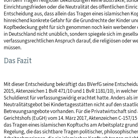
von dem Tragen religiöser Bekundungen keine abstrakte, sonde
Einrichtungsfrieden oder die Neutralität des öffentlichen Einri
Entscheidung aus, dass allein das Tragen eines islamischen Ko
hinreichend konkrete Gefahr für die Grundrechte der Kinder un
Kopfbedeckung geht für sich genommen noch kein werbender ode
in Deutschland nicht unüblich, sondern spiegele sich im gesells
verfassungsrechtlichen Anspruch darauf, die religiösen oder
müssen.
Das Fazit
Mit dieser Entscheidung bekräftigt das BVerfG seine Entschei
2015, Aktenzeichen 1 BvR 471/10 und 1 BvR 1181/10), in welcher
Schuldienst für verfassungswidrig erachtet hatte. Anders als i
Neutralitätsgebot bei Kindertagesstätten nicht auf den staatli
Betreuungsangebote vorhanden. Für die Privatwirtschaft sind 
Gerichtshofs (EuGH) vom 14. März 2017, Aktenzeichen C-157/1
das Tragen eines islamischen Kopftuchs am Arbeitsplatz grund
Regelung, die das sichtbare Tragen politischer, philosophische