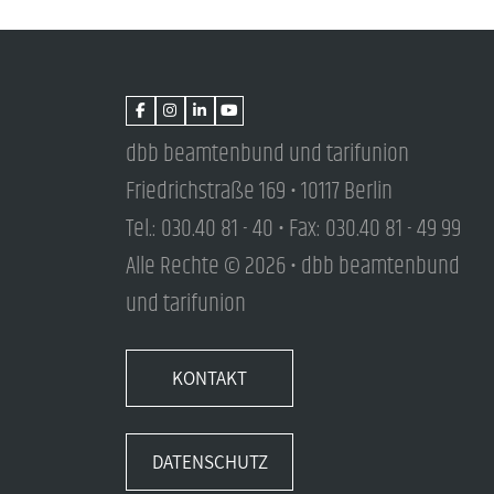
dbb beamtenbund und tarifunion
Friedrichstraße 169 • 10117 Berlin
Tel.: 030.40 81 - 40 • Fax: 030.40 81 - 49 99
Alle Rechte © 2026 • dbb beamtenbund
und tarifunion
KONTAKT
DATENSCHUTZ