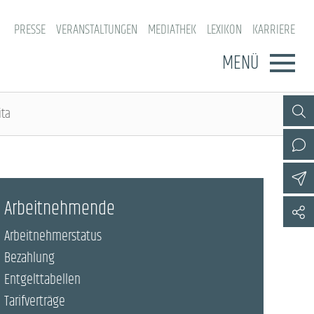
PRESSE
VERANSTALTUNGEN
MEDIATHEK
LEXIKON
KARRIERE
MENÜ
ita
Arbeitnehmende
Arbeitnehmerstatus
Bezahlung
Entgelttabellen
Tarifverträge