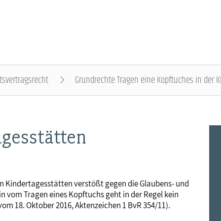
tsvertragsrecht
Grundrechte Tragen eine Kopftuches in der K
DER DBB - ÜBERBLICK
BEAMTINNEN & BEAMTE - NACHRICHTEN
ARBEITNEHMENDE - NACHRICHTEN
POLITIK & POSITIONEN - NACHRICHTEN
MITBESTIMMUNG - NACHRICHTEN
MITGLIEDSCHAFT & SERVICE - ÜBERBLICK
agesstätten
Gremien
Status & Dienstrecht
Arbeitnehmerstatus
Arbeit & Wirtschaft
Personalrat & JAV
Rechtsschutz
Landesbünde
Besoldung
Bezahlung
Digitalisierung
Betriebsrat & JAV
Vorsorgewerk
n Kindertagesstätten verstößt gegen die Glaubens- und
lein vom Tragen eines Kopftuchs geht in der Regel kein
Mitgliedsgewerkschaften
Besoldungstabellen
Entgelttabellen
Soziales & Gesundheit
Schwerbehindertenvertretung
Vorteilswelt
vom 18. Oktober 2016, Aktenzeichen 1 BvR 354/11).