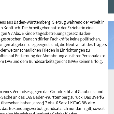
Frauen
Versorgung
Tarifverträge
Bildung
Akademie
bens aus Baden-Württemberg. Sie trug während der Arbeit in
Jugend
Beihilfe
Rechtsprechung
Europa
Verlag
 Kopftuch. Der Arbeitgeber hatte der Erzieherin eine
en § 7 Abs. 6 Kindertagesbetreuungsgesetz Baden-
usgesprochen. Danach dürfen Fachkräfte keine politischen,
Senioren
Rechtsprechung
gen abgeben, die geeignet sind, die Neutralität des Trägers
 oder weltanschaulichen Frieden in Einrichtungen zu
ufhin auf Entfernung der Abmahnung aus ihrer Personalakte.
dem LAG und dem Bundesarbeitsgericht (BAG) keinen Erfolg.
n eines Verstoßes gegen das Grundrecht auf Glaubens- und
 die Sache an das LAG Baden-Württemberg zurück. Das BVerfG
 übersehen haben, dass § 7 Abs. 6 Satz 1 KiTaG BW alte
 das Bekundungsverbot grundsätzlich nur dann gilt, soweit