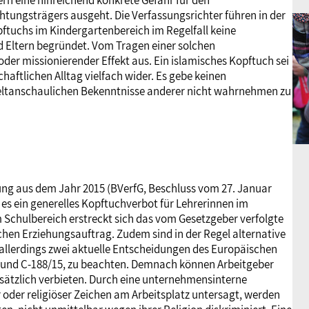
rn eine hinreichend konkrete Gefahr für den
chtungsträgers ausgeht. Die Verfassungsrichter führen in der
pftuchs im Kindergartenbereich im Regelfall keine
d Eltern begründet. Vom Tragen einer solchen
r missionierender Effekt aus. Ein islamisches Kopftuch sei
chaftlichen Alltag vielfach wider. Es gebe keinen
 weltanschaulichen Bekenntnisse anderer nicht wahrnehmen zu
dung aus dem Jahr 2015 (BVerfG, Beschluss vom 27. Januar
 es ein generelles Kopftuchverbot für Lehrerinnen im
m Schulbereich erstreckt sich das vom Gesetzgeber verfolgte
chen Erziehungsauftrag. Zudem sind in der Regel alternative
allerdings zwei aktuelle Entscheidungen des Europäischen
5 und C-188/15, zu beachten. Demnach können Arbeitgeber
sätzlich verbieten. Durch eine unternehmensinterne
r oder religiöser Zeichen am Arbeitsplatz untersagt, werden