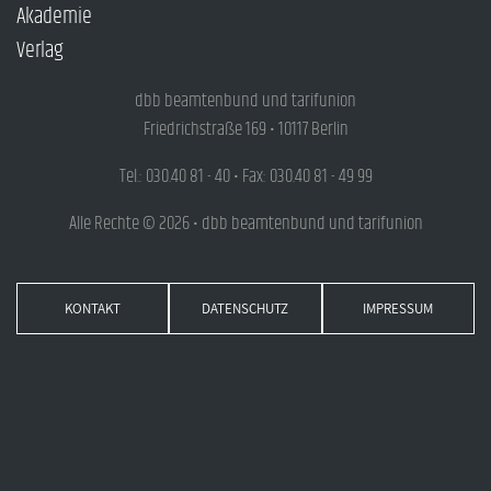
Akademie
Verlag
dbb beamtenbund und tarifunion
Friedrichstraße 169 • 10117 Berlin
Tel.: 030.40 81 - 40 • Fax: 030.40 81 - 49 99
Alle Rechte © 2026 • dbb beamtenbund und tarifunion
KONTAKT
DATENSCHUTZ
IMPRESSUM