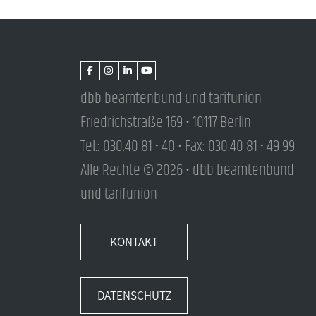
dbb beamtenbund und tarifunion
Friedrichstraße 169 • 10117 Berlin
Tel.: 030.40 81 - 40 • Fax: 030.40 81 - 49 99
Alle Rechte © 2026 • dbb beamtenbund
und tarifunion
KONTAKT
DATENSCHUTZ