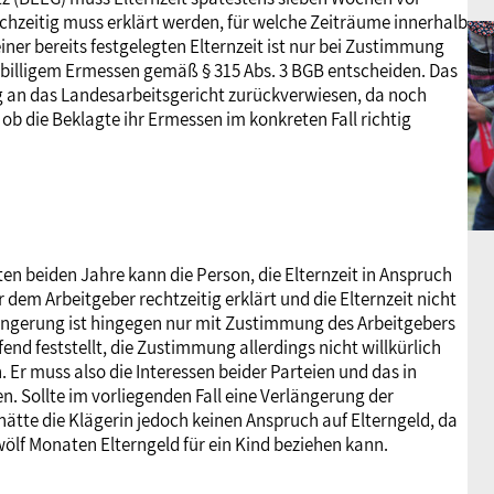
ichzeitig muss erklärt werden, für welche Zeiträume innerhalb
ner bereits festgelegten Elternzeit ist nur bei Zustimmung
 billigem Ermessen gemäß § 315 Abs. 3 BGB entscheiden. Das
 an das Landesarbeitsgericht zurückverwiesen, da noch
ob die Beklagte ihr Ermessen im konkreten Fall richtig
en beiden Jahre kann die Person, die Elternzeit in Anspruch
dem Arbeitgeber rechtzeitig erklärt und die Elternzeit nicht
rlängerung ist hingegen nur mit Zustimmung des Arbeitgebers
fend feststellt, die Zustimmung allerdings nicht willkürlich
Er muss also die Interessen beider Parteien und das in
n. Sollte im vorliegenden Fall eine Verlängerung der
hätte die Klägerin jedoch keinen Anspruch auf Elterngeld, da
wölf Monaten Elterngeld für ein Kind beziehen kann.