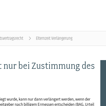
tsvertragsrecht
Elternzeit Verlängerung
DER DBB - ÜBERBLICK
BEAMTINNEN & BEAMTE - NACHRICHTEN
ARBEITNEHMENDE - NACHRICHTEN
POLITIK & POSITIONEN - NACHRICHTEN
MITBESTIMMUNG - NACHRICHTEN
MITGLIEDSCHAFT & SERVICE - ÜBERBLICK
t nur bei Zustimmung des
Gremien
Status & Dienstrecht
Arbeitnehmerstatus
Arbeit & Wirtschaft
Personalrat & JAV
Rechtsschutz
Landesbünde
Besoldung
Bezahlung
Digitalisierung
Betriebsrat & JAV
Vorsorgewerk
Mitgliedsgewerkschaften
Besoldungstabellen
Entgelttabellen
Soziales & Gesundheit
Schwerbehindertenvertretung
Vorteilswelt
gelegt wurde, kann nur dann verlängert werden, wenn der
eitgeber nach billigem Ermessen entscheiden (BAG, Urteil