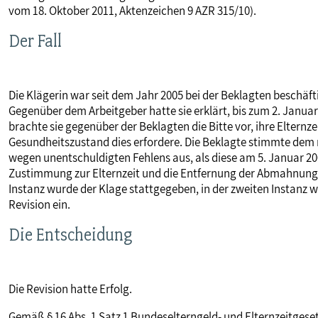
vom 18. Oktober 2011, Aktenzeichen 9 AZR 315/10).
MITBESTIMMUNG
Der Fall
MITGLIEDSCHAFT & SERVICE
Die Klägerin war seit dem Jahr 2005 bei der Beklagten beschäfti
Gegenüber dem Arbeitgeber hatte sie erklärt, bis zum 2. Janua
brachte sie gegenüber der Beklagten die Bitte vor, ihre Elternze
Gesundheitszustand dies erfordere. Die Beklagte stimmte dem
wegen unentschuldigten Fehlens aus, als diese am 5. Januar 200
Zustimmung zur Elternzeit und die Entfernung der Abmahnung au
Instanz wurde der Klage stattgegeben, in der zweiten Instanz w
Revision ein.
Die Entscheidung
Die Revision hatte Erfolg.
Gemäß § 16 Abs. 1 Satz 1 Bundeselterngeld- und Elternzeitgese