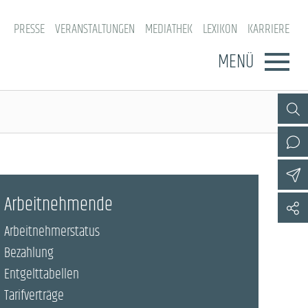
PRESSE
VERANSTALTUNGEN
MEDIATHEK
LEXIKON
KARRIERE
MENÜ
Arbeitnehmende
Arbeitnehmerstatus
Bezahlung
Entgelttabellen
Tarifverträge