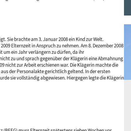
Frauen
Versorgung
Tarifverträge
Bildung
Akademie
Jugend
Beihilfe
Rechtsprechung
Europa
Verlag
gt. Sie brachte am 3. Januar 2008 ein Kind zur Welt.
r 2009 Elternzeit in Anspruch zu nehmen. Am 8. Dezember 2008
Senioren
Rechtsprechung
it um ein Jahr verlängern zu dürfen, da ihr
 nicht zu und sprach gegenüber der Klägerin eine Abmahnung
9 nicht zur Arbeit erschienen war. Die Klägerin machte die
s der Personalakte gerichtlich geltend. In der ersten
urde sie vollständig abgewiesen. Hiergegen legte die Klägerin
tz (BEEG) muss Elternzeit spätestens sieben Wochen vor