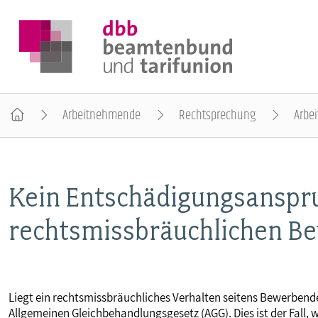
Arbeitnehmende
Rechtsprechung
Arbei
DER DBB
Kein Entschädigungsanspru
BEAMTINNEN & BEAMTE
rechtsmissbräuchlichen B
ARBEITNEHMENDE
POLITIK & POSITIONEN
Liegt ein rechtsmissbräuchliches Verhalten seitens Bewerben
Allgemeinen Gleichbehandlungsgesetz (AGG). Dies ist der Fall,