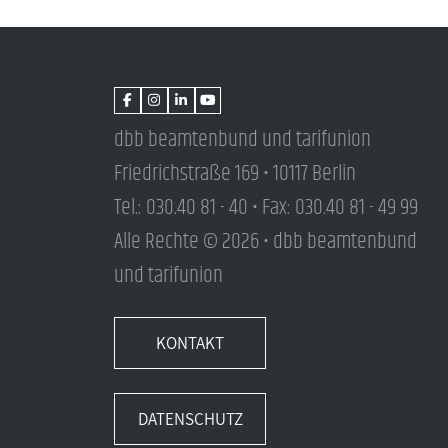
dbb beamtenbund und tarifunion
Friedrichstraße 169 • 10117 Berlin
Tel.: 030.40 81 - 40 • Fax: 030.40 81 - 49 99
Alle Rechte © 2026 • dbb beamtenbund
und tarifunion
KONTAKT
DATENSCHUTZ