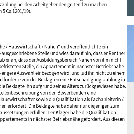
zahlung bei den Arbeitgebenden geltend zu machen
Frauen
Versorgung
Tarifverträge
Bildung
Akademie
n 5 Ca 1201/19).
Jugend
Beihilfe
Rechtsprechung
Europa
Verlag
he / Hauswirtschaft / Nähen“ und veröffentlichte ein
Senioren
Rechtsprechung
 ausgeschriebene Stelle und wies darauf hin, dass er Rentner
gab er an, dass der Ausbildungsbereich Nähen von ihm nicht
efristeten Stelle, ein Appartement in nächster Betriebsnähe
die engere Auswahl einbezogen wird, und lud ihn nicht zu einem
nd forderte von der Beklagten eine Entschädigungszahlung in
ie Beklagte ihn aufgrund seines Alters zurückgewiesen habe.
e Stellenbeschreibung von den Bewerbenden eine
auswirtschafter sowie die Qualifikation als Fachanleiterin /
en erfordert. Die Beklagte habe daher nur diejenigen zum
aussetzungen erfüllen. Der Kläger habe die Qualifikation
 Appartements in nächster Betriebsnähe gefordert. Aus diesen