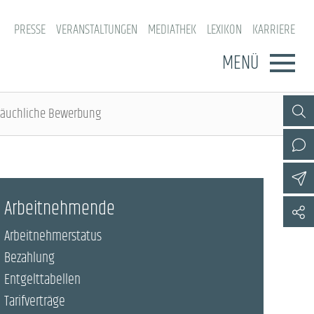
PRESSE
VERANSTALTUNGEN
MEDIATHEK
LEXIKON
KARRIERE
MENÜ
räuchliche Bewerbung
Arbeitnehmende
Arbeitnehmerstatus
Bezahlung
Entgelttabellen
Tarifverträge