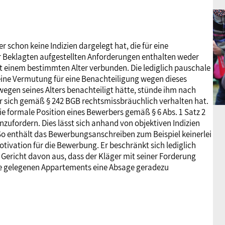
 schon keine Indizien dargelegt hat, die für eine
er Beklagten aufgestellten Anforderungen enthalten weder
t einem bestimmten Alter verbunden. Die lediglich pauschale
 keine Vermutung für eine Benachteiligung wegen dieses
egen seines Alters benachteiligt hätte, stünde ihm nach
r sich gemäß § 242 BGB rechtsmissbräuchlich verhalten hat.
ie formale Position eines Bewerbers gemäß § 6 Abs. 1 Satz 2
ufordern. Dies lässt sich anhand von objektiven Indizien
o enthält das Bewerbungsanschreiben zum Beispiel keinerlei
tivation für die Bewerbung. Er beschränkt sich lediglich
s Gericht davon aus, dass der Kläger mit seiner Forderung
ähe gelegenen Appartements eine Absage geradezu