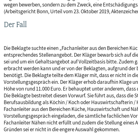
wegen bewerben, sondern zu dem Zweck, eine Entschädigungs
MITBESTIMMUNG
(Arbeitsgericht Bonn, Urteil vom 23. Oktober 2019, Aktenzeiche
Der Fall
MITGLIEDSCHAFT & SERVICE
Die Beklagte suchte einen „Fachanleiter aus den Bereichen Küc
entsprechendes Stellenangebot. Der Kläger bewarb sich auf die
sei und um ein Gehaltsangebot auf Vollzeitbasis bitte. Zudem 
erbracht werden kann und er von der Beklagten, aufgrund der b
benötigt. Die Beklagte teilte dem Kläger mit, dass er nicht in 
Vorstellungsgespräch ein. Der Kläger erhob daraufhin Klage u
Höhe von rund 11.000 Euro. Er behauptet unter anderem, dass d
Die Beklagte bestreitet diesen Vorwurf. Sie führt aus, dass di
Berufsausbildung als Köchin / Koch oder Hauswirtschafterin / H
Fachanleiter aus den Bereichen Küche, Hauswirtschaft und Näh
Vorstellungsgespräch eingeladen, die sämtliche fachlichen Vor
Fachanleiter Nähen nicht erfüllt und zudem die Stellung eines
Gründen sei er nicht in die engere Auswahl gekommen.