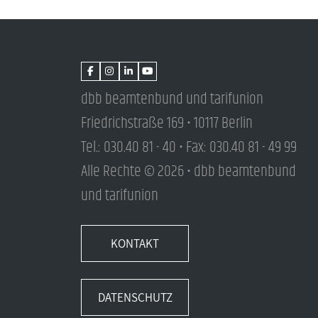
dbb beamtenbund und tarifunion
Friedrichstraße 169 • 10117 Berlin
Tel.: 030.40 81 - 40 • Fax: 030.40 81 - 49 99
Alle Rechte © 2026 • dbb beamtenbund
und tarifunion
KONTAKT
DATENSCHUTZ