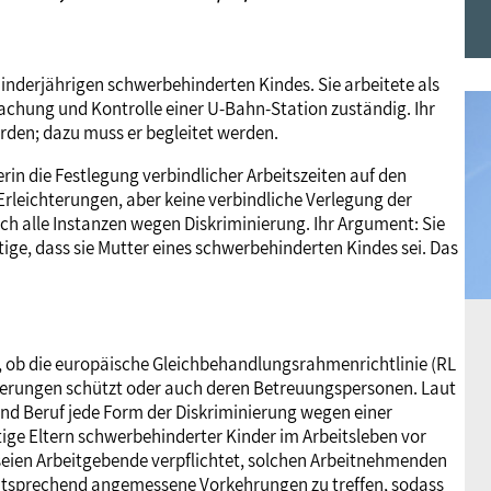
Frauen
Versorgung
Tarifverträge
Bildung
Akademie
 minderjährigen schwerbehinderten Kindes. Sie arbeitete als
Jugend
Beihilfe
Rechtsprechung
Europa
Verlag
wachung und Kontrolle einer U-Bahn-Station zuständig. Ihr
den; dazu muss er begleitet werden.
in die Festlegung verbindlicher Arbeitszeiten auf den
Senioren
Rechtsprechung
Erleichterungen, aber keine verbindliche Verlegung der
urch alle Instanzen wegen Diskriminierung. Ihr Argument: Sie
htige, dass sie Mutter eines schwerbehinderten Kindes sei. Das
e, ob die europäische Gleichbehandlungsrahmenrichtlinie (RL
nierungen schützt oder auch deren Betreuungspersonen. Laut
g und Beruf jede Form der Diskriminierung wegen einer
e Eltern schwerbehinderter Kinder im Arbeitsleben vor
seien Arbeitgebende verpflichtet, solchen Arbeitnehmenden
ntsprechend angemessene Vorkehrungen zu treffen, sodass