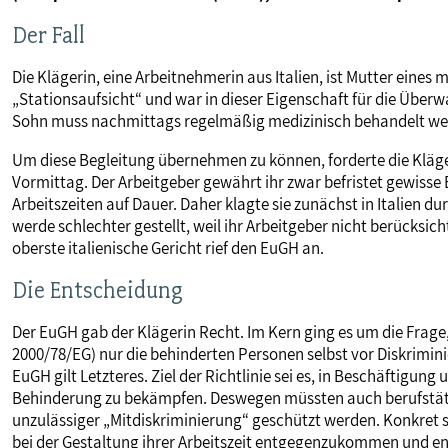
MITBESTIMMUNG
Der Fall
Die Klägerin, eine Arbeitnehmerin aus Italien, ist Mutter eines
MITGLIEDSCHAFT & SERVICE
„Stationsaufsicht“ und war in dieser Eigenschaft für die Über
Sohn muss nachmittags regelmäßig medizinisch behandelt wer
Um diese Begleitung übernehmen zu können, forderte die Kläger
Vormittag. Der Arbeitgeber gewährt ihr zwar befristet gewisse 
Arbeitszeiten auf Dauer. Daher klagte sie zunächst in Italien d
werde schlechter gestellt, weil ihr Arbeitgeber nicht berücksic
oberste italienische Gericht rief den EuGH an.
Die Entscheidung
Der EuGH gab der Klägerin Recht. Im Kern ging es um die Frag
2000/78/EG) nur die behinderten Personen selbst vor Diskrimi
EuGH gilt Letzteres. Ziel der Richtlinie sei es, in Beschäftigun
Behinderung zu bekämpfen. Deswegen müssten auch berufstätig
unzulässiger „Mitdiskriminierung“ geschützt werden. Konkret 
bei der Gestaltung ihrer Arbeitszeit entgegenzukommen und e