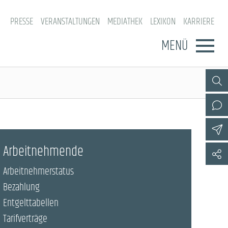
PRESSE
VERANSTALTUNGEN
MEDIATHEK
LEXIKON
KARRIERE
MENÜ
Arbeitnehmende
Arbeitnehmerstatus
Bezahlung
Entgelttabellen
Tarifverträge