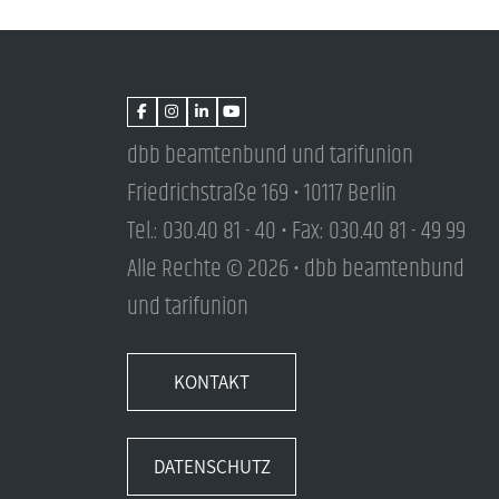
dbb beamtenbund und tarifunion
Friedrichstraße 169 • 10117 Berlin
Tel.: 030.40 81 - 40 • Fax: 030.40 81 - 49 99
Alle Rechte © 2026 • dbb beamtenbund
und tarifunion
KONTAKT
DATENSCHUTZ