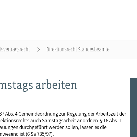
tsvertragsrecht
Direktionsrecht Standesbeamte
DER DBB - ÜBERBLICK
BEAMTINNEN & BEAMTE - NACHRICHTEN
ARBEITNEHMENDE - NACHRICHTEN
POLITIK & POSITIONEN - NACHRICHTEN
MITBESTIMMUNG - NACHRICHTEN
MITGLIEDSCHAFT & SERVICE - ÜBERBLICK
stags arbeiten
Gremien
Status & Dienstrecht
Arbeitnehmerstatus
Arbeit & Wirtschaft
Personalrat & JAV
Rechtsschutz
Landesbünde
Besoldung
Bezahlung
Digitalisierung
Betriebsrat & JAV
Vorsorgewerk
l 37 Abs. 4 Gemeindeordnung zur Regelung der Arbeitszeit der
rektionsrechts auch Samstagsarbeit anordnen. § 16 Abs. 1
Mitgliedsgewerkschaften
Besoldungstabellen
Entgelttabellen
Soziales & Gesundheit
Schwerbehindertenvertretung
Vorteilswelt
uungen durchgeführt werden sollen, lassen es die
nwesend ist (6 Sa 735/97).