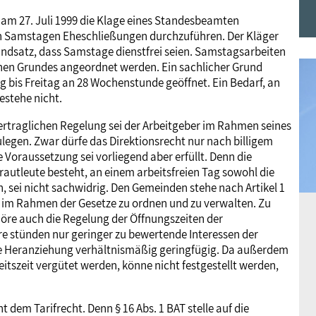
Frauen
Versorgung
Tarifverträge
Bildung
Akademie
am 27. Juli 1999 die Klage eines Standesbeamten
 an Samstagen Eheschließungen durchzuführen. Der Kläger
rundsatz, dass Samstage dienstfrei seien. Samstagsarbeiten
Jugend
Beihilfe
Rechtsprechung
Europa
Verlag
chen Grundes angeordnet werden. Ein sachlicher Grund
g bis Freitag an 28 Wochenstunde geöffnet. Ein Bedarf, an
stehe nicht.
Senioren
Rechtsprechung
fvertraglichen Regelung sei der Arbeitgeber im Rahmen seines
zulegen. Zwar dürfe das Direktionsrecht nur nach billigem
Voraussetzung sei vorliegend aber erfüllt. Denn die
autleute besteht, an einem arbeitsfreien Tag sowohl die
, sei nicht sachwidrig. Den Gemeinden stehe nach Artikel 1
 im Rahmen der Gesetze zu ordnen und zu verwalten. Zu
öre auch die Regelung der Öffnungszeiten der
re stünden nur geringer zu bewertende Interessen der
e Heranziehung verhältnismäßig geringfügig. Da außerdem
itszeit vergütet werden, könne nicht festgestellt werden,
dem Tarifrecht. Denn § 16 Abs. 1 BAT stelle auf die