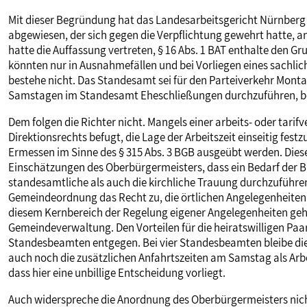
MITBESTIMMUNG
Mit dieser Begründung hat das Landesarbeitsgericht Nürnberg 
abgewiesen, der sich gegen die Verpflichtung gewehrt hatte,
hatte die Auffassung vertreten, § 16 Abs. 1 BAT enthalte den G
MITGLIEDSCHAFT & SERVICE
könnten nur in Ausnahmefällen und bei Vorliegen eines sachli
bestehe nicht. Das Standesamt sei für den Parteiverkehr Monta
Samstagen im Standesamt Eheschließungen durchzuführen, be
Dem folgen die Richter nicht. Mangels einer arbeits- oder tari
Direktionsrechts befugt, die Lage der Arbeitszeit einseitig fest
Ermessen im Sinne des § 315 Abs. 3 BGB ausgeübt werden. Diese 
Einschätzungen des Oberbürgermeisters, dass ein Bedarf der Br
standesamtliche als auch die kirchliche Trauung durchzuführen
Gemeindeordnung das Recht zu, die örtlichen Angelegenheiten
diesem Kernbereich der Regelung eigener Angelegenheiten geh
Gemeindeverwaltung. Den Vorteilen für die heiratswilligen Paa
Standesbeamten entgegen. Bei vier Standesbeamten bleibe di
auch noch die zusätzlichen Anfahrtszeiten am Samstag als Arbe
dass hier eine unbillige Entscheidung vorliegt.
Auch widerspreche die Anordnung des Oberbürgermeisters nicht 