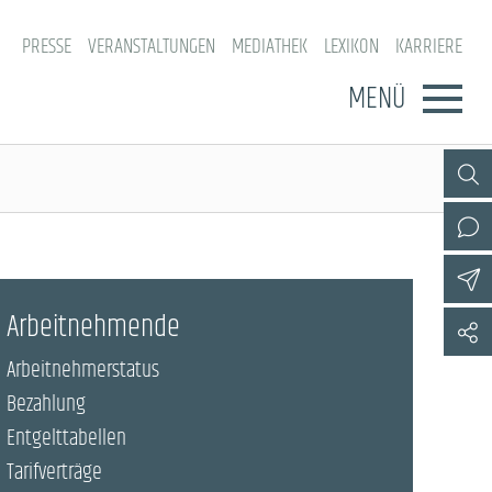
PRESSE
VERANSTALTUNGEN
MEDIATHEK
LEXIKON
KARRIERE
MENÜ
Arbeitnehmende
Arbeitnehmerstatus
Bezahlung
Entgelttabellen
Tarifverträge