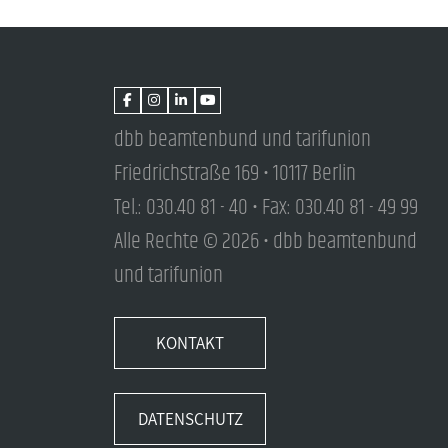
dbb beamtenbund und tarifunion
Friedrichstraße 169 • 10117 Berlin
Tel.: 030.40 81 - 40 • Fax: 030.40 81 - 49 99
Alle Rechte © 2026 • dbb beamtenbund
und tarifunion
KONTAKT
DATENSCHUTZ