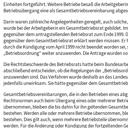
Einheiten fortgeführt. Weitere Betriebe besaß die Arbeitgebe
MITBESTIMMUNG
Betriebsübergang eine als Gesamtbetriebsvereinbarung abges
Darin waren zahlreiche Angelegenheiten geregelt, auch solche
MITGLIEDSCHAFT & SERVICE
wurde bei der Arbeitgeberin ein Gesamtbetriebsrat gebildet. Im
gegenüber dem antragstellenden Betriebsrat zum Ende 1999. Der
gegenüber dem Gesamtbetriebsrat erklärt werden müssen. Er ha
durch die Kündigung vom April 1999 nicht beendet worden sei, so
„Betriebsordnung“ weiter anzuwenden. Die Anträge wurden vo
Die Rechtsbeschwerde des Betriebsrats hatte beim Bundesarbeit
abschließend entscheiden, ob die Regelungen der „Betriebso
anzuwenden sind. Das Verfahren wurde deshalb an das Landes
jedenfalls unwirksam. Sie hätte gegenüber dem Gesamtbetrieb
Gesamtbetriebsvereinbarungen, die in den Betrieben eines ab
Rechtsnormen auch beim Übergang eines oder mehrerer Betrieb
übernommen, bleiben die bis dahin für ihn geltenden Gesamtb
bestehen. Werden alle oder mehrere Betriebe übernommen, ble
bestehen. Dies gilt auch, wenn mehrere Betriebsteile übernom
werden. Für die Änderung oder Kündigung der fortgeltenden G