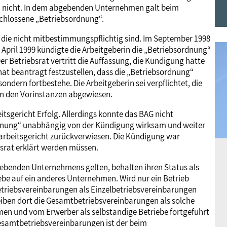
rin nicht. In dem abgebenden Unternehmen galt beim
Frauen
Versorgung
Tarifverträge
Bildung
Akademie
chlossene „Betriebsordnung“.
, die nicht mitbestimmungspflichtig sind. Im September 1998
Jugend
Beihilfe
Rechtsprechung
Europa
Verlag
 April 1999 kündigte die Arbeitgeberin die „Betriebsordnung“
 Betriebsrat vertritt die Auffassung, die Kündigung hätte
t beantragt festzustellen, dass die „Betriebsordnung“
Senioren
Rechtsprechung
ndern fortbestehe. Die Arbeitgeberin sei verpflichtet, die
n den Vorinstanzen abgewiesen.
sgericht Erfolg. Allerdings konnte das BAG nicht
rdnung“ unabhängig von der Kündigung wirksam und weiter
arbeitsgericht zurückverwiesen. Die Kündigung war
srat erklärt werden müssen.
gebenden Unternehmens gelten, behalten ihren Status als
e auf ein anderes Unternehmen. Wird nur ein Betrieb
etriebsvereinbarungen als Einzelbetriebsvereinbarungen
iben dort die Gesamtbetriebsvereinbarungen als solche
men und vom Erwerber als selbständige Betriebe fortgeführt
esamtbetriebsvereinbarungen ist der beim