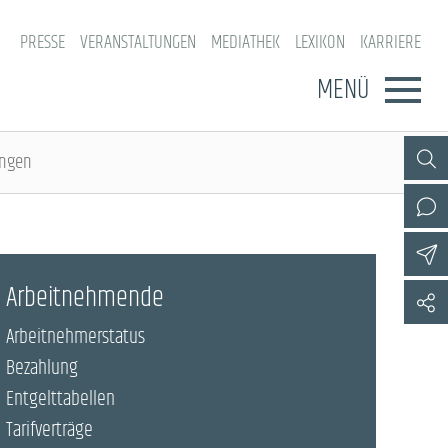
PRESSE
VERANSTALTUNGEN
MEDIATHEK
LEXIKON
KARRIERE
MENÜ
ungen
Arbeitnehmende
Arbeitnehmerstatus
Bezahlung
Entgelttabellen
Tarifverträge