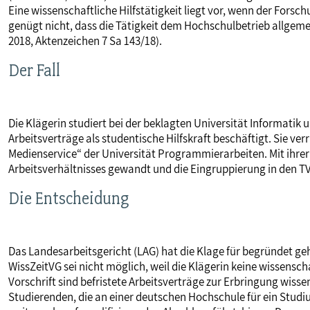
Eine wissenschaftliche Hilfstätigkeit liegt vor, wenn der Fors
MITBESTIMMUNG
genügt nicht, dass die Tätigkeit dem Hochschulbetrieb allgem
2018, Aktenzeichen 7 Sa 143/18).
MITGLIEDSCHAFT & SERVICE
Der Fall
Die Klägerin studiert bei der beklagten Universität Informatik
Arbeitsverträge als studentische Hilfskraft beschäftigt. Sie ve
Medienservice“ der Universität Programmierarbeiten. Mit ihrer 
Arbeitsverhältnisses gewandt und die Eingruppierung in den TV
Die Entscheidung
Das Landesarbeitsgericht (LAG) hat die Klage für begründet geh
WissZeitVG sei nicht möglich, weil die Klägerin keine wissensch
Vorschrift sind befristete Arbeitsverträge zur Erbringung wisse
Studierenden, die an einer deutschen Hochschule für ein Studi