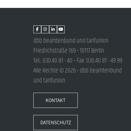
dbb beamtenbund und tarifunion
Friedrichstraße 169 • 10117 Berlin
Tel.: 030.40 81 - 40 • Fax: 030.40 81 - 49 99
Alle Rechte © 2026 • dbb beamtenbund
und tarifunion
KONTAKT
DATENSCHUTZ