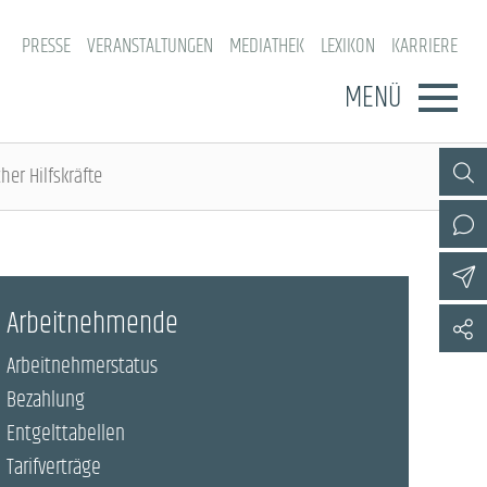
PRESSE
VERANSTALTUNGEN
MEDIATHEK
LEXIKON
KARRIERE
MENÜ
her Hilfskräfte
Arbeitnehmende
Arbeitnehmerstatus
Bezahlung
Entgelttabellen
Tarifverträge