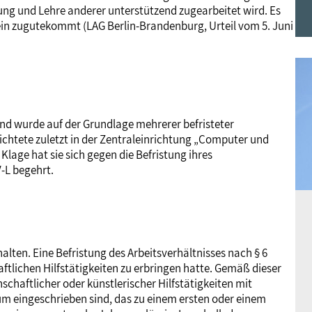
chung und Lehre anderer unterstützend zugearbeitet wird. Es
Frauen
Versorgung
Tarifverträge
Bildung
Akademie
ein zugutekommt (LAG Berlin-Brandenburg, Urteil vom 5. Juni
Jugend
Beihilfe
Rechtsprechung
Europa
Verlag
Senioren
Rechtsprechung
 und wurde auf der Grundlage mehrerer befristeter
rrichtete zuletzt in der Zentraleinrichtung „Computer und
Klage hat sie sich gegen die Befristung ihres
-L begehrt.
alten. Eine Befristung des Arbeitsverhältnisses nach § 6
aftlichen Hilfstätigkeiten zu erbringen hatte. Gemäß dieser
nschaftlicher oder künstlerischer Hilfstätigkeiten mit
um eingeschrieben sind, das zu einem ersten oder einem