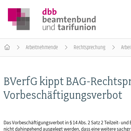
Arbeitnehmende
Rechtsprechung
Arbei
DER DBB
BVerfG kippt BAG-Rechtsp
BEAMTINNEN & BEAMTE
Vorbeschäftigungsverbot
ARBEITNEHMENDE
POLITIK & POSITIONEN
Das Vorbeschäftigungsverbot in § 14 Abs. 2 Satz 2 Teilzeit- un
nicht dahingehend ausgelegt werden, dass eine weitere sachg