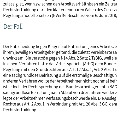
zulässig ist, wenn zwischen den Arbeitsverhältnissen ein Zeitra
MITBESTIMMUNG
Rechtsfortbildung darf den klar erkennbaren Willen des Gesetz
Regelungsmodell ersetzen (BVerfG, Beschluss vom 6. Juni 2018,
MITGLIEDSCHAFT & SERVICE
Der Fall
Der Entscheidung liegen Klagen auf Entfristung eines Arbeits
ihrem jeweiligen Arbeitgeber geltend, die zuletzt vereinbarte s
unwirksam. Sie verstoße gegen § 14 Abs. 2 Satz 2 TzBfG, weil si
In einem Verfahren hatte das Arbeitsgericht (ArbG) dem Bundes
Regelung mit den Grundrechten aus Art. 12 Abs. 1, Art. 2 Abs. 1 
eine sachgrundlose Befristung auf die erstmalige Beschäftigun
anderen Verfahren wollte der Arbeitnehmer nicht nochmal befri
ist jedoch der Rechtsprechung des Bundesarbeitsgerichts (BAG
sachgrundlose Befristung nach Ablauf von drei Jahren wieder zu
legte der Arbeitnehmer Verfassungsbeschwerde ein. Die Auslegun
Rechte aus Art. 2 Abs. 1 in Verbindung mit Art. 20 Abs. 3 GG, den
Rechtsfortbildung.