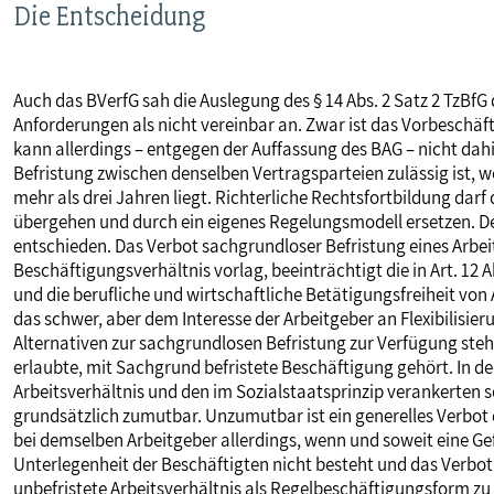
Die Entscheidung
Auch das BVerfG sah die Auslegung des § 14 Abs. 2 Satz 2 TzBf
Anforderungen als nicht vereinbar an. Zwar ist das Vorbeschäft
kann allerdings – entgegen der Auffassung des BAG – nicht da
Befristung zwischen denselben Vertragsparteien zulässig ist, 
mehr als drei Jahren liegt. Richterliche Rechtsfortbildung darf
übergehen und durch ein eigenes Regelungsmodell ersetzen. Der
entschieden. Das Verbot sachgrundloser Befristung eines Arbei
Beschäftigungsverhältnis vorlag, beeinträchtigt die in Art. 12
und die berufliche und wirtschaftliche Betätigungsfreiheit von 
das schwer, aber dem Interesse der Arbeitgeber an Flexibilisi
Alternativen zur sachgrundlosen Befristung zur Verfügung ste
erlaubte, mit Sachgrund befristete Beschäftigung gehört. In 
Arbeitsverhältnis und den im Sozialstaatsprinzip verankerten s
grundsätzlich zumutbar. Unzumutbar ist ein generelles Verbot
bei demselben Arbeitgeber allerdings, wenn und soweit eine Ge
Unterlegenheit der Beschäftigten nicht besteht und das Verbot 
unbefristete Arbeitsverhältnis als Regelbeschäftigungsform zu 