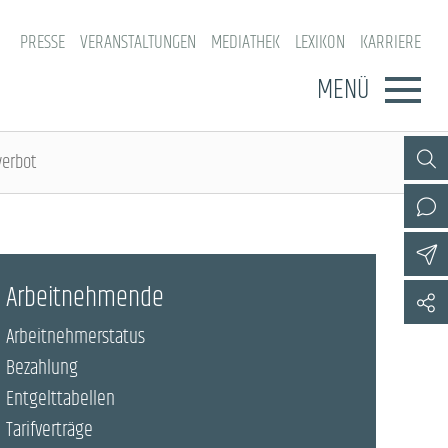
PRESSE
VERANSTALTUNGEN
MEDIATHEK
LEXIKON
KARRIERE
MENÜ
verbot
Arbeitnehmende
Arbeitnehmerstatus
Bezahlung
Entgelttabellen
Tarifverträge