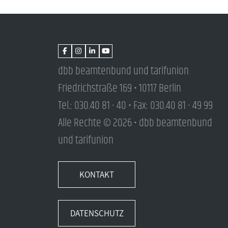
dbb beamtenbund und tarifunion
Friedrichstraße 169 • 10117 Berlin
Tel.: 030.40 81 - 40 • Fax: 030.40 81 - 49 99
Alle Rechte © 2026 • dbb beamtenbund
und tarifunion
KONTAKT
DATENSCHUTZ