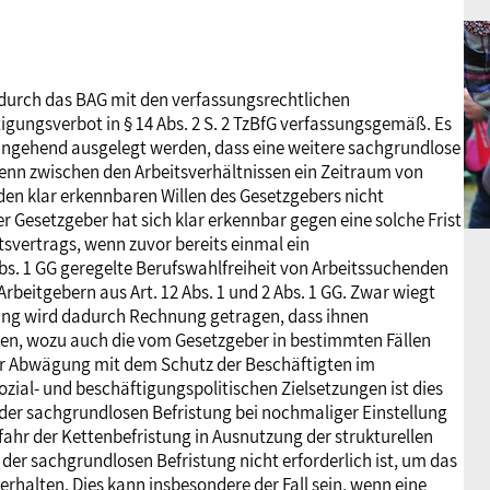
G durch das BAG mit den verfassungsrechtlichen
igungsverbot in § 14 Abs. 2 S. 2 TzBfG verfassungsgemäß. Es
hingehend ausgelegt werden, dass eine weitere sachgrundlose
wenn zwischen den Arbeitsverhältnissen ein Zeitraum von
 den klar erkennbaren Willen des Gesetzgebers nicht
 Gesetzgeber hat sich klar erkennbar gegen eine solche Frist
tsvertrags, wenn zuvor bereits einmal ein
 Abs. 1 GG geregelte Berufswahlfreiheit von Arbeitssuchenden
Arbeitgebern aus Art. 12 Abs. 1 und 2 Abs. 1 GG. Zwar wiegt
erung wird dadurch Rechnung getragen, dass ihnen
hen, wozu auch die vom Gesetzgeber in bestimmten Fällen
der Abwägung mit dem Schutz der Beschäftigten im
ozial- und beschäftigungspolitischen Zielsetzungen ist dies
 der sachgrundlosen Befristung bei nochmaliger Einstellung
fahr der Kettenbefristung in Ausnutzung der strukturellen
der sachgrundlosen Befristung nicht erforderlich ist, um das
erhalten. Dies kann insbesondere der Fall sein, wenn eine