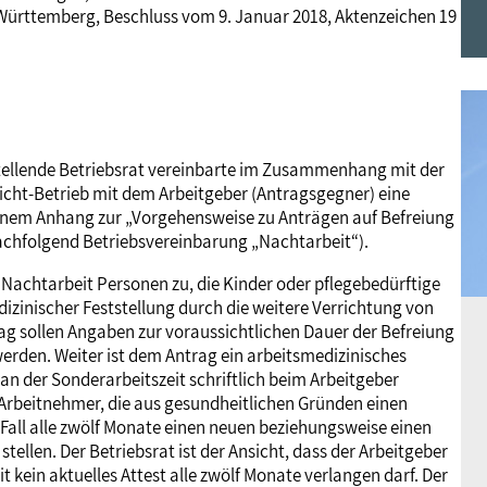
ürttemberg, Beschluss vom 9. Januar 2018, Aktenzeichen 19
Frauen
Versorgung
Tarifverträge
Bildung
Akademie
Jugend
Beihilfe
Rechtsprechung
Europa
Verlag
stellende Betriebsrat vereinbarte im Zusammenhang mit der
Senioren
Rechtsprechung
icht-Betrieb mit dem Arbeitgeber (Antragsgegner) eine
einem Anhang zur „Vorgehensweise zu Anträgen auf Befreiung
(nachfolgend Betriebsvereinbarung „Nachtarbeit“).
 Nachtarbeit Personen zu, die Kinder oder pflegebedürftige
izinischer Feststellung durch die weitere Verrichtung von
ag sollen Angaben zur voraussichtlichen Dauer der Befreiung
werden. Weiter ist dem Antrag ein arbeitsmedizinisches
 an der Sonderarbeitszeit schriftlich beim Arbeitgeber
n Arbeitnehmer, die aus gesundheitlichen Gründen einen
 Fall alle zwölf Monate einen neuen beziehungsweise einen
stellen. Der Betriebsrat ist der Ansicht, dass der Arbeitgeber
t kein aktuelles Attest alle zwölf Monate verlangen darf. Der