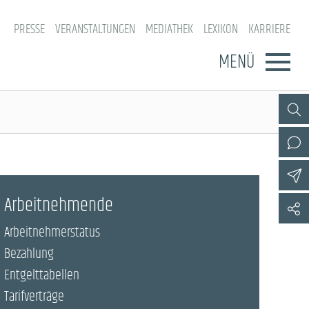
PRESSE
VERANSTALTUNGEN
MEDIATHEK
LEXIKON
KARRIERE
MENÜ
Arbeitnehmende
Arbeitnehmerstatus
Bezahlung
Entgelttabellen
Tarifverträge