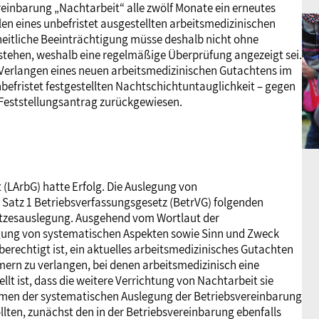
ereinbarung „Nachtarbeit“ alle zwölf Monate ein erneutes
len eines unbefristet ausgestellten arbeitsmedizinischen
eitliche Beeinträchtigung müsse deshalb nicht ohne
estehen, weshalb eine regelmäßige Überprüfung angezeigt sei.
as Verlangen eines neuen arbeitsmedizinischen Gutachtens im
nbefristet festgestellten Nachtschichtuntauglichkeit – gegen
 Feststellungsantrag zurückgewiesen.
(LArbG) hatte Erfolg. Die Auslegung von
4 Satz 1 Betriebsverfassungsgesetz (BetrVG) folgenden
etzesauslegung. Ausgehend vom Wortlaut der
igung von systematischen Aspekten sowie Sinn und Zweck
berechtigt ist, ein aktuelles arbeitsmedizinisches Gutachten
ern zu verlangen, bei denen arbeitsmedizinisch eine
lt ist, dass die weitere Verrichtung von Nachtarbeit sie
ahmen der systematischen Auslegung der Betriebsvereinbarung
ollten, zunächst den in der Betriebsvereinbarung ebenfalls