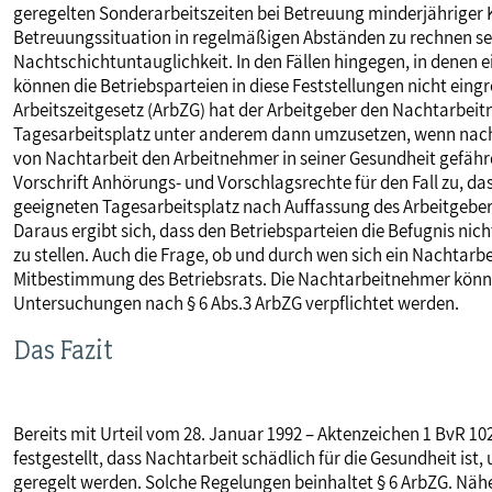
geregelten Sonderarbeitszeiten bei Betreuung minderjähriger K
Betreuungssituation in regelmäßigen Abständen zu rechnen sei. 
Nachtschichtuntauglichkeit. In den Fällen hingegen, in denen e
können die Betriebsparteien in diese Feststellungen nicht eing
Arbeitszeitgesetz (ArbZG) hat der Arbeitgeber den Nachtarbeit
Tagesarbeitsplatz unter anderem dann umzusetzen, wenn nach 
von Nachtarbeit den Arbeitnehmer in seiner Gesundheit gefähr
Vorschrift Anhörungs- und Vorschlagsrechte für den Fall zu, d
geeigneten Tagesarbeitsplatz nach Auffassung des Arbeitgeber
Daraus ergibt sich, dass den Betriebsparteien die Befugnis nich
zu stellen. Auch die Frage, ob und durch wen sich ein Nachtarb
Mitbestimmung des Betriebsrats. Die Nachtarbeitnehmer könn
Untersuchungen nach § 6 Abs.3 ArbZG verpflichtet werden.
Das Fazit
Bereits mit Urteil vom 28. Januar 1992 – Aktenzeichen 1 BvR 1
festgestellt, dass Nachtarbeit schädlich für die Gesundheit ist,
geregelt werden. Solche Regelungen beinhaltet § 6 ArbZG. Näh