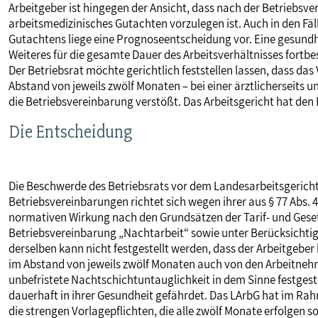
Arbeitgeber ist hingegen der Ansicht, dass nach der Betriebsv
arbeitsmedizinisches Gutachten vorzulegen ist. Auch in den Fäl
Gutachtens liege eine Prognoseentscheidung vor. Eine gesundh
Weiteres für die gesamte Dauer des Arbeitsverhältnisses fortb
Der Betriebsrat möchte gerichtlich feststellen lassen, dass d
Abstand von jeweils zwölf Monaten – bei einer ärztlicherseits u
die Betriebsvereinbarung verstößt. Das Arbeitsgericht hat den
Die Entscheidung
Die Beschwerde des Betriebsrats vor dem Landesarbeitsgericht 
Betriebsvereinbarungen richtet sich wegen ihrer aus § 77 Abs. 
normativen Wirkung nach den Grundsätzen der Tarif- und Ges
Betriebsvereinbarung „Nachtarbeit“ sowie unter Berücksicht
derselben kann nicht festgestellt werden, dass der Arbeitgeber 
im Abstand von jeweils zwölf Monaten auch von den Arbeitnehm
unbefristete Nachtschichtuntauglichkeit in dem Sinne festgestel
dauerhaft in ihrer Gesundheit gefährdet. Das LArbG hat im R
die strengen Vorlagepflichten, die alle zwölf Monate erfolgen s