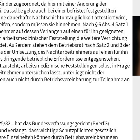
inder zugeordnet, da hier mit einer Änderung der
Dasselbe gelte auch bei einer befristet festgestellten
ine dauerhafte Nachtschichtuntauglichkeit attestiert wird,
reifen, sondern müssen sie hinnehmen. Nach § 6 Abs. 4 Satz 1
nehmer auf dessen Verlangen auf einen für ihn geeigneten
arbeitsmedizinischer Feststellung die weitere Verrichtung
det. Außerdem stehen dem Betriebsrat nach Satz 2 und 3 der
ass der Umsetzung des Nachtarbeitnehmers auf einen für ihn
s dringende betriebliche Erfordernisse entgegenstehen.
t zusteht, arbeitsmedizinische Feststellungen selbst in Frage
eitnehmer untersuchen lässt, unterliegt nicht der
en auch nicht durch Betriebsvereinbarung zur Teilnahme an
025/82 – hat das Bundesverfassungsgericht (BVerfG)
 und verlangt, dass wichtige Schutzpflichten gesetzlich
ere Einzelheiten können durch Betriebsvereinbarungen