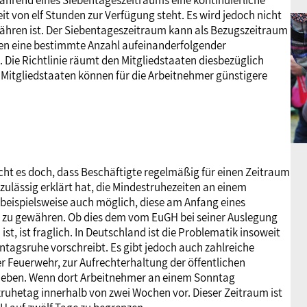
ährend eines Siebentageszeitraums eine kontinuierliche
t von elf Stunden zur Verfügung steht. Es wird jedoch nicht
währen ist. Der Siebentageszeitraum kann als Bezugszeitraum
ssen eine bestimmte Anzahl aufeinanderfolgender
Die Richtlinie räumt den Mitgliedstaaten diesbezüglich
 Mitgliedstaaten können für die Arbeitnehmer günstigere
icht es doch, dass Beschäftigte regelmäßig für einen Zeitraum
zulässig erklärt hat, die Mindestruhezeiten an einem
 beispielsweise auch möglich, diese am Anfang eines
zu gewähren. Ob dies dem vom EuGH bei seiner Auslegung
t, ist fraglich. In Deutschland ist die Problematik insoweit
nntagsruhe vorschreibt. Es gibt jedoch auch zahlreiche
er Feuerwehr, zur Aufrechterhaltung der öffentlichen
rieben. Wenn dort Arbeitnehmer an einem Sonntag
zruhetag innerhalb von zwei Wochen vor. Dieser Zeitraum ist