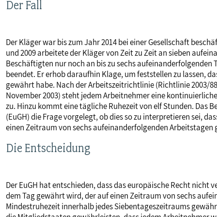
Der Fall
MITBESTIMMUNG
Der Kläger war bis zum Jahr 2014 bei einer Gesellschaft beschäft
MITGLIEDSCHAFT & SERVICE
und 2009 arbeitete der Kläger von Zeit zu Zeit an sieben aufei
Beschäftigten nur noch an bis zu sechs aufeinanderfolgenden 
beendet. Er erhob daraufhin Klage, um feststellen zu lassen, d
gewährt habe. Nach der Arbeitszeitrichtlinie (Richtlinie 2003
November 2003) steht jedem Arbeitnehmer eine kontinuierlich
zu. Hinzu kommt eine tägliche Ruhezeit von elf Stunden. Das 
(EuGH) die Frage vorgelegt, ob dies so zu interpretieren sei, d
einen Zeitraum von sechs aufeinanderfolgenden Arbeitstagen
Die Entscheidung
Der EuGH hat entschieden, dass das europäische Recht nicht ve
dem Tag gewährt wird, der auf einen Zeitraum von sechs aufein
Mindestruhezeit innerhalb jedes Siebentageszeitraums gewährt