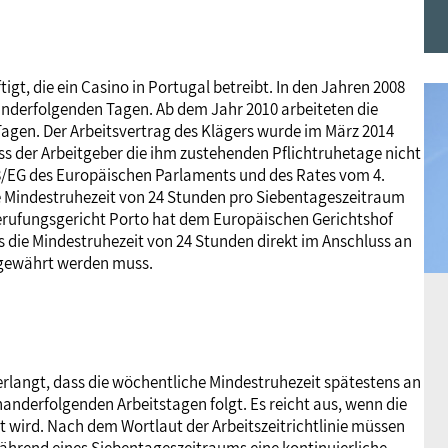
Frauen
Versorgung
Tarifverträge
Bildung
Akademie
igt, die ein Casino in Portugal betreibt. In den Jahren 2008
Jugend
Beihilfe
Rechtsprechung
Europa
Verlag
nanderfolgenden Tagen. Ab dem Jahr 2010 arbeiteten die
Tagen. Der Arbeitsvertrag des Klägers wurde im März 2014
ass der Arbeitgeber die ihm zustehenden Pflichtruhetage nicht
Senioren
Rechtsprechung
/88/EG des Europäischen Parlaments und des Rates vom 4.
e Mindestruhezeit von 24 Stunden pro Siebentageszeitraum
Berufungsgericht Porto hat dem Europäischen Gerichtshof
ass die Mindestruhezeit von 24 Stunden direkt im Anschluss an
 gewährt werden muss.
rlangt, dass die wöchentliche Mindestruhezeit spätestens an
anderfolgenden Arbeitstagen folgt. Es reicht aus, wenn die
 wird. Nach dem Wortlaut der Arbeitszeitrichtlinie müssen