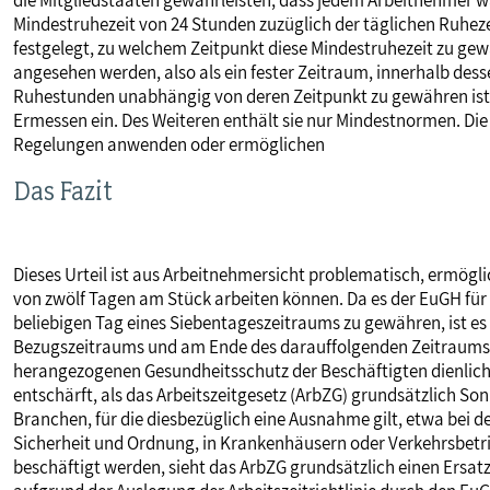
die Mitgliedstaaten gewährleisten, dass jedem Arbeitnehmer w
Mindestruhezeit von 24 Stunden zuzüglich der täglichen Ruhezei
festgelegt, zu welchem Zeitpunkt diese Mindestruhezeit zu ge
angesehen werden, also als ein fester Zeitraum, innerhalb de
Ruhestunden unabhängig von deren Zeitpunkt zu gewähren ist. 
Ermessen ein. Des Weiteren enthält sie nur Mindestnormen. Die
Regelungen anwenden oder ermöglichen
Das Fazit
Dieses Urteil ist aus Arbeitnehmersicht problematisch, ermögl
von zwölf Tagen am Stück arbeiten können. Da es der EuGH für 
beliebigen Tag eines Siebentageszeitraums zu gewähren, ist es
Bezugszeitraums und am Ende des darauffolgenden Zeitraums 
herangezogenen Gesundheitsschutz der Beschäftigten dienlich is
entschärft, als das Arbeitszeitgesetz (ArbZG) grundsätzlich So
Branchen, für die diesbezüglich eine Ausnahme gilt, etwa bei d
Sicherheit und Ordnung, in Krankenhäusern oder Verkehrsbet
beschäftigt werden, sieht das ArbZG grundsätzlich einen Ersat