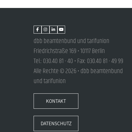
dbb beamtenbund und tarifunion
Friedrichstraße 169 • 10117 Berlin
Tel.: 030.40 81 - 40 • Fax: 030.40 81 - 49 99
Alle Rechte © 2026 • dbb beamtenbund
und tarifunion
KONTAKT
DATENSCHUTZ