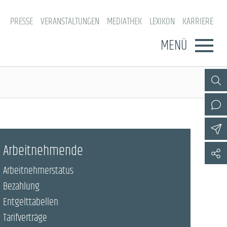
PRESSE
VERANSTALTUNGEN
MEDIATHEK
LEXIKON
KARRIERE
MENÜ
Arbeitnehmende
Arbeitnehmerstatus
Bezahlung
Entgelttabellen
Tarifverträge