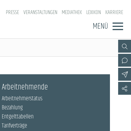
PRESSE
VERANSTALTUNGEN
MEDIATHEK
LEXIKON
KARRIERE
MENÜ
Arbeitnehmende
Arbeitnehmerstatus
Bezahlung
Entgelttabellen
Tarifverträge