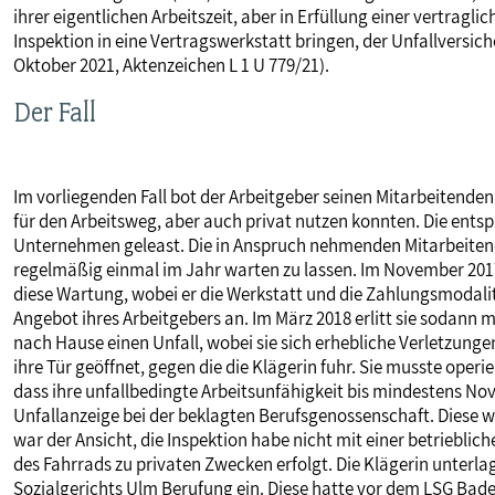
ihrer eigentlichen Arbeitszeit, aber in Erfüllung einer vertragl
MITBESTIMMUNG
Inspektion in eine Vertragswerkstatt bringen, der Unfallversi
Oktober 2021, Aktenzeichen L 1 U 779/21).
MITGLIEDSCHAFT & SERVICE
Der Fall
Im vorliegenden Fall bot der Arbeitgeber seinen Mitarbeitend
für den Arbeitsweg, aber auch privat nutzen konnten. Die ent
Unternehmen geleast. Die in Anspruch nehmenden Mitarbeitende
regelmäßig einmal im Jahr warten zu lassen. Im November 2017 
diese Wartung, wobei er die Werkstatt und die Zahlungsmodali
Angebot ihres Arbeitgebers an. Im März 2018 erlitt sie sodann
nach Hause einen Unfall, wobei sie sich erhebliche Verletzungen
ihre Tür geöffnet, gegen die die Klägerin fuhr. Sie musste operi
dass ihre unfallbedingte Arbeitsunfähigkeit bis mindestens No
Unfallanzeige bei der beklagten Berufsgenossenschaft. Diese wo
war der Ansicht, die Inspektion habe nicht mit einer betriebl
des Fahrrads zu privaten Zwecken erfolgt. Die Klägerin unterlag 
Sozialgerichts Ulm Berufung ein. Diese hatte vor dem LSG Bad