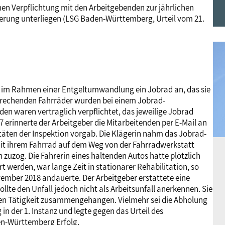
ichen Verpflichtung mit den Arbeitgebenden zur jährlichen
Frauen
Versorgung
Tarifverträge
Bildung
Akademie
cherung unterliegen (LSG Baden-Württemberg, Urteil vom 21.
Jugend
Beihilfe
Rechtsprechung
Europa
Verlag
Senioren
Rechtsprechung
en im Rahmen einer Entgeltumwandlung ein Jobrad an, das sie
sprechenden Fahrräder wurden bei einem Jobrad-
n waren vertraglich verpflichtet, das jeweilige Jobrad
erinnerte der Arbeitgeber die Mitarbeitenden per E-Mail an
täten der Inspektion vorgab. Die Klägerin nahm das Jobrad-
 mit ihrem Fahrrad auf dem Weg von der Fahrradwerkstatt
 zuzog. Die Fahrerin eines haltenden Autos hatte plötzlich
ert werden, war lange Zeit in stationärer Rehabilitation, so
vember 2018 andauerte. Der Arbeitgeber erstattete eine
llte den Unfall jedoch nicht als Arbeitsunfall anerkennen. Sie
ichen Tätigkeit zusammengehangen. Vielmehr sei die Abholung
in der 1. Instanz und legte gegen das Urteil des
en-Württemberg Erfolg.