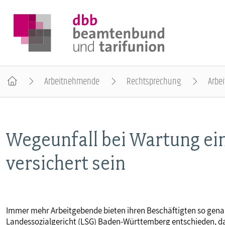
Arbeitnehmende
Rechtsprechung
Arbei
DER DBB
Wegeunfall bei Wartung ei
BEAMTINNEN & BEAMTE
versichert sein
ARBEITNEHMENDE
POLITIK & POSITIONEN
Immer mehr Arbeitgebende bieten ihren Beschäftigten so gen
Landessozialgericht (LSG) Baden-Württemberg entschieden, da