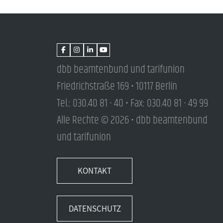
dbb beamtenbund und tarifunion
Friedrichstraße 169 • 10117 Berlin
Tel.: 030.40 81 - 40 • Fax: 030.40 81 - 49 99
Alle Rechte © 2026 • dbb beamtenbund
und tarifunion
KONTAKT
DATENSCHUTZ