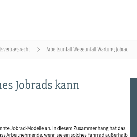
tsvertragsrecht
Arbeitsunfall Wegeunfall Wartung Jobrad
DER DBB - ÜBERBLICK
BEAMTINNEN & BEAMTE - NACHRICHTEN
ARBEITNEHMENDE - NACHRICHTEN
POLITIK & POSITIONEN - NACHRICHTEN
MITBESTIMMUNG - NACHRICHTEN
MITGLIEDSCHAFT & SERVICE - ÜBERBLICK
nes Jobrads kann
Gremien
Status & Dienstrecht
Arbeitnehmerstatus
Arbeit & Wirtschaft
Personalrat & JAV
Rechtsschutz
Landesbünde
Besoldung
Bezahlung
Digitalisierung
Betriebsrat & JAV
Vorsorgewerk
Mitgliedsgewerkschaften
Besoldungstabellen
Entgelttabellen
Soziales & Gesundheit
Schwerbehindertenvertretung
Vorteilswelt
annte Jobrad-Modelle an. In diesem Zusammenhang hat das
ss Arbeitnehmende, wenn sie ein solches Fahrrad außerhalb