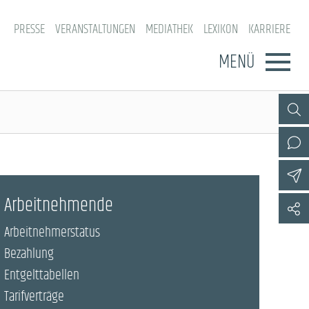
PRESSE
VERANSTALTUNGEN
MEDIATHEK
LEXIKON
KARRIERE
MENÜ
Arbeitnehmende
Arbeitnehmerstatus
Bezahlung
Entgelttabellen
Tarifverträge