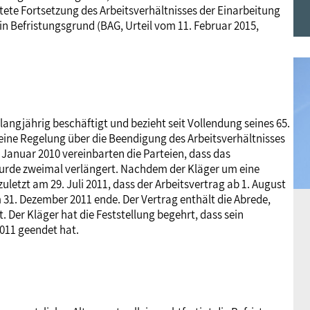
tete Fortsetzung des Arbeitsverhältnisses der Einarbeitung
Frauen
Versorgung
Tarifverträge
Bildung
Akademie
ein Befristungsgrund (BAG, Urteil vom 11. Februar 2015,
Jugend
Beihilfe
Rechtsprechung
Europa
Verlag
Senioren
Rechtsprechung
angjährig beschäftigt und bezieht seit Vollendung seines 65.
keine Regelung über die Beendigung des Arbeitsverhältnisses
. Januar 2010 vereinbarten die Parteien, dass das
wurde zweimal verlängert. Nachdem der Kläger um eine
letzt am 29. Juli 2011, dass der Arbeitsvertrag ab 1. August
31. Dezember 2011 ende. Der Vertrag enthält die Abrede,
. Der Kläger hat die Feststellung begehrt, dass sein
2011 geendet hat.