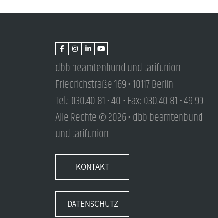
dbb beamtenbund und tarifunion
Friedrichstraße 169 • 10117 Berlin
Tel.: 030.40 81 - 40 • Fax: 030.40 81 - 49 99
Alle Rechte © 2026 • dbb beamtenbund
und tarifunion
KONTAKT
DATENSCHUTZ