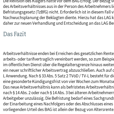
Die Revision des Klägers hatte vor dem BAG Erfolg. Der Bezug von
des Arbeitsverhältnisses aus in der Person des Arbeitnehmers li
Befristungsgesetz (TzBfG) nicht. Erforderlich ist in diesem Fall 
Nachwuchsplanung der Beklagten diente. Hierzu hat das LAG ke
daher zur neuen Verhandlung und Entscheidung an das LAG Be
Das Fazit
Arbeitsverhältnisse enden bei Erreichen des gesetzlichen Rent
arbeits- oder tarifvertraglich vereinbart werden, so zum Beispie
im öffentlichen Dienst über die Regelaltersgrenze hinaus weiter
ein neuer schriftlicher Arbeitsvertrag abzuschließen. Auch auf d
L Anwendung. Nach § 33 Abs. 5 Satz 2 TVöD / TV-L besteht für d
eine gesonderte Kündigungsfrist von vier Wochen zum Monatsen
Das neue Arbeitsverhältnis kann als befristetes Arbeitsverhäl
nach § 14 Abs. 2 oder nach § 14 Abs. 3 bei älteren Arbeitnehme
Arbeitgeber unzulässig. Die Befristung bedarf eines Sachgrunds i
der Einarbeitung eines Nachfolgers oder des Abschlusses eine
vorliegenden Urteil des BAG ist allein der Bezug von Altersrente