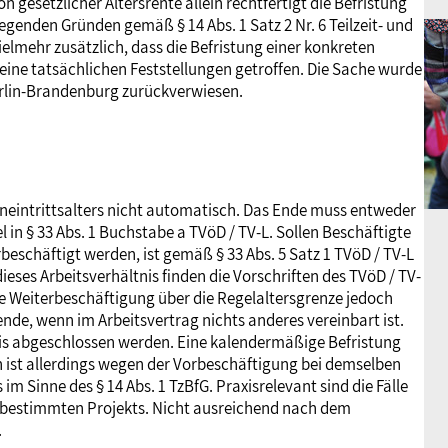
 gesetzlicher Altersrente allein rechtfertigt die Befristung
egenden Gründen gemäß § 14 Abs. 1 Satz 2 Nr. 6 Teilzeit- und
vielmehr zusätzlich, dass die Befristung einer konkreten
ine tatsächlichen Feststellungen getroffen. Die Sache wurde
rlin-Brandenburg zurückverwiesen.
eneintrittsalters nicht automatisch. Das Ende muss entweder
l in § 33 Abs. 1 Buchstabe a TVöD / TV-L. Sollen Beschäftigte
beschäftigt werden, ist gemäß § 33 Abs. 5 Satz 1 TVöD / TV-L
ieses Arbeitsverhältnis finden die Vorschriften des TVöD / TV-
ie Weiterbeschäftigung über die Regelaltersgrenze jedoch
de, wenn im Arbeitsvertrag nichts anderes vereinbart ist.
tnis abgeschlossen werden. Eine kalendermäßige Befristung
rn ist allerdings wegen der Vorbeschäftigung bei demselben
m Sinne des § 14 Abs. 1 TzBfG. Praxisrelevant sind die Fälle
s bestimmten Projekts. Nicht ausreichend nach dem
.