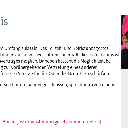
Frauen
Versorgung
Tarifverträge
Bildung
Akademie
is
Jugend
Beihilfe
Rechtsprechung
Europa
Verlag
Senioren
Rechtsprechung
em Umfang zulässig. Das Teilzeit- und Befristungsgesetz
dauer von bis zu zwei Jahren. Innerhalb dieses Zeitraums ist
svertrages möglich. Daneben besteht die Möglichkeit, bei
ung zur vorübergehenden Vertretung eines anderen
risteten Vertrag für die Dauer des Bedarfs zu schließen.
Person hintereinander geschlossen, spricht man von einem
im Bundesjustizministerium (gesetze-im-internet.de)