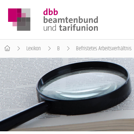
Lexikon
B
Befristetes Arbeitsverhältnis
DER DBB
BEAMTINNEN & BEAMTE
ARBEITNEHMENDE
POLITIK & POSITIONEN