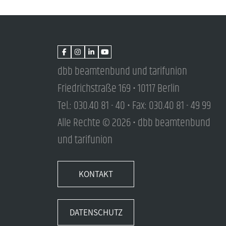
dbb beamtenbund und tarifunion
Friedrichstraße 169 • 10117 Berlin
Tel.: 030.40 81 - 40 • Fax: 030.40 81 - 49 99
Alle Rechte © 2026 • dbb beamtenbund
und tarifunion
KONTAKT
DATENSCHUTZ