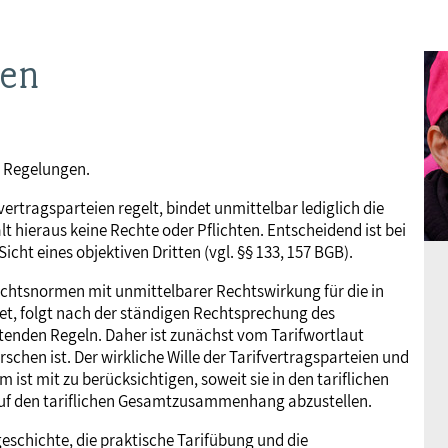
Frauen
Versorgung
Tarifverträge
Bildung
Akademie
gen
Jugend
Beihilfe
Rechtsprechung
Europa
Verlag
Senioren
Rechtsprechung
n Regelungen.
fvertragsparteien regelt, bindet unmittelbar lediglich die
lt hieraus keine Rechte oder Pflichten. Entscheidend ist bei
icht eines objektiven Dritten (vgl. §§ 133, 157 BGB).
Rechtsnormen mit unmittelbarer Rechtswirkung für die in
et, folgt nach der ständigen Rechtsprechung des
tenden Regeln. Daher ist zunächst vom Tarifwortlaut
chen ist. Der wirkliche Wille der Tarifvertragsparteien und
ist mit zu berücksichtigen, soweit sie in den tariflichen
uf den tariflichen Gesamtzusammenhang abzustellen.
geschichte, die praktische Tarifübung und die