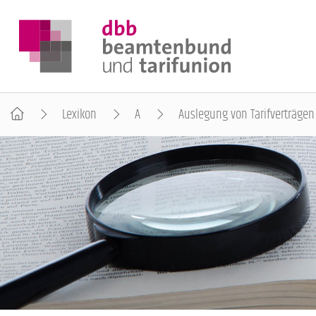
Lexikon
A
Auslegung von Tarifverträgen
DER DBB
BEAMTINNEN & BEAMTE
ARBEITNEHMENDE
POLITIK & POSITIONEN