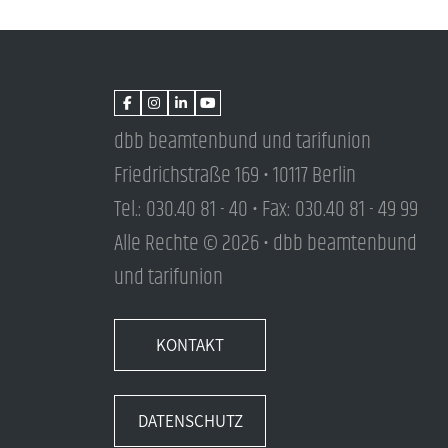
dbb beamtenbund und tarifunion
Friedrichstraße 169 • 10117 Berlin
Tel.: 030.40 81 - 40 • Fax: 030.40 81 - 49 99
Alle Rechte © 2026 • dbb beamtenbund
und tarifunion
KONTAKT
DATENSCHUTZ