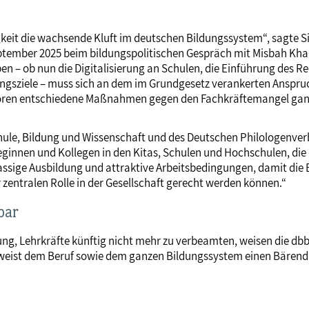
keit die wachsende Kluft im deutschen Bildungssystem“, sagte S
ptember 2025 beim bildungspolitischen Gespräch mit Misbah Khan
ben – ob nun die Digitalisierung an Schulen, die Einführung des
ngsziele – muss sich an dem im Grundgesetz verankerten Anspruch
ören entschiedene Maßnahmen gegen den Fachkräftemangel ganz o
hule, Bildung und Wissenschaft und des Deutschen Philologenver
eginnen und Kollegen in den Kitas, Schulen und Hochschulen, die
lassige Ausbildung und attraktive Arbeitsbedingungen, damit die
 zentralen Rolle in der Gesellschaft gerecht werden können.“
bar
ung, Lehrkräfte künftig nicht mehr zu verbeamten, weisen die db
rweist dem Beruf sowie dem ganzen Bildungssystem einen Bärendiens