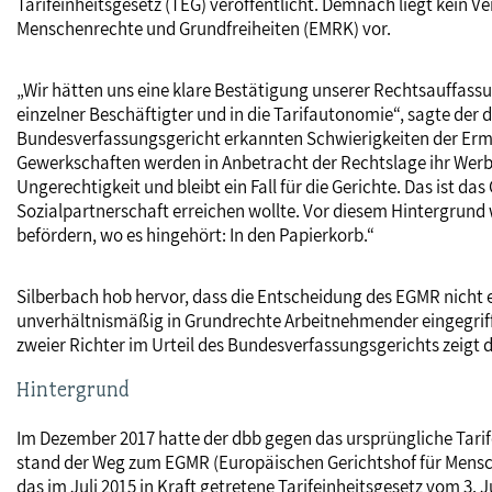
Tarifeinheitsgesetz (TEG) veröffentlicht. Demnach liegt kein
Menschenrechte und Grundfreiheiten (EMRK) vor.
„Wir hätten uns eine klare Bestätigung unserer Rechtsauffassu
einzelner Beschäftigter und in die Tarifautonomie“, sagte der
Bundesverfassungsgericht erkannten Schwierigkeiten der Ermitt
Gewerkschaften werden in Anbetracht der Rechtslage ihr Werbe
Ungerechtigkeit und bleibt ein Fall für die Gerichte. Das ist 
Sozialpartnerschaft erreichen wollte. Vor diesem Hintergrund 
befördern, wo es hingehört: In den Papierkorb.“
Silberbach hob hervor, dass die Entscheidung des EGMR nicht 
unverhältnismäßig in Grundrechte Arbeitnehmender eingegriff
zweier Richter im Urteil des Bundesverfassungsgerichts zeigt 
Hintergrund
Im Dezember 2017 hatte der dbb gegen das ursprüngliche Tarif
stand der Weg zum EGMR (Europäischen Gerichtshof für Mensche
das im Juli 2015 in Kraft getretene Tarifeinheitsgesetz vom 3.