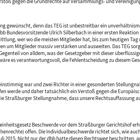
 Verstoß gegen die Grundrechte auf Versammlungs- und Vereinigun
ng gewünscht, denn das TEG ist unbestreitbar ein unverhältnismäß
 dbb Bundesvorsitzende Ulrich Silberbach in einer ersten Reakti
lung, wer wo die meisten Mitglieder hat, bis zum heutigen Tag no
n um Mitglieder massiv verstärken und ausweiten. Das TEG sorgt 
das Gegenteil von alldem, was der Gesetzgeber mit dieser überflüs
wäre es verantwortungsvoll, die Fehlentscheidung zu diesem Gese
einstimmig war und zwei Richter in einer gesonderten Stellungn
en werde und daher tatsächlich ein Verstoß gegen die Europäis
die Straßburger Stellungnahme, dass unsere Rechtsauffassung auch
einheitsgesetz Beschwerde vor dem Straßburger Gerichtshof erho
nrechte) offen. Die Individualbeschwerde richtet sich, wie auc
 Juli 2015. Nicht nur der dbb hatte diesen Rechtsweg beschritten,