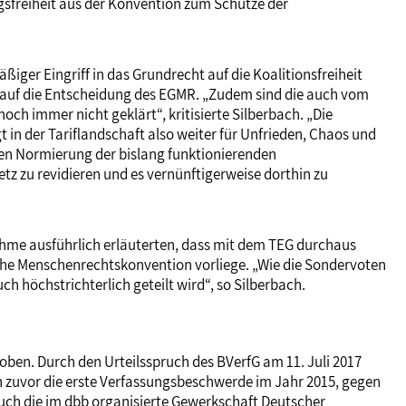
gsfreiheit aus der Konvention zum Schutze der
iger Eingriff in das Grundrecht auf die Koalitionsfreiheit
on auf die Entscheidung des EGMR. „Zudem sind die auch vom
ch immer nicht geklärt“, kritisierte Silberbach. „Die
in der Tariflandschaft also weiter für Unfrieden, Chaos und
sigen Normierung der bislang funktionierenden
tz zu revidieren und es vernünftigerweise dorthin zu
ahme ausführlich erläuterten, dass mit dem TEG durchaus
che Menschenrechtskonvention vorliege. „Wie die Sondervoten
 höchstrichterlich geteilt wird“, so Silberbach.
ben. Durch den Urteilsspruch des BVerfG am 11. Juli 2017
h zuvor die erste Verfassungsbeschwerde im Jahr 2015, gegen
 auch die im dbb organisierte Gewerkschaft Deutscher