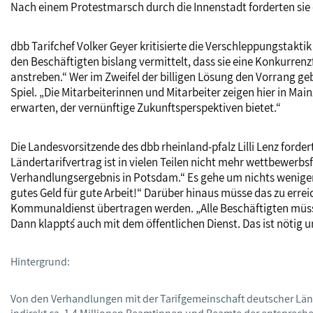
Nach einem Protestmarsch durch die Innenstadt forderten sie 
dbb Tarifchef Volker Geyer kritisierte die Verschleppungstakt
den Beschäftigten bislang vermittelt, dass sie eine Konkurrenz
anstreben.“ Wer im Zweifel der billigen Lösung den Vorrang ge
Spiel. „Die Mitarbeiterinnen und Mitarbeiter zeigen hier in M
erwarten, der vernünftige Zukunftsperspektiven bietet.“
Die Landesvorsitzende des dbb rheinland-pfalz Lilli Lenz ford
Ländertarifvertrag ist in vielen Teilen nicht mehr wettbewer
Verhandlungsergebnis in Potsdam.“ Es gehe um nichts weniger 
gutes Geld für gute Arbeit!“ Darüber hinaus müsse das zu err
Kommunaldienst übertragen werden. „Alle Beschäftigten müs
Dann klappt´s auch mit dem öffentlichen Dienst. Das ist nötig un
Hintergrund:
Von den Verhandlungen mit der Tarifgemeinschaft deutscher Länder