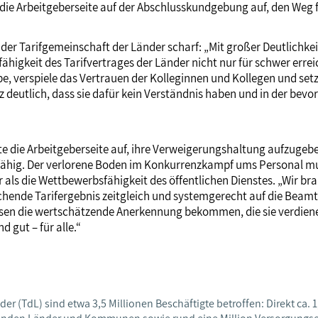
die Arbeitgeberseite auf der Abschlusskundgebung auf, den Weg 
ik der Tarifgemeinschaft der Länder scharf: „Mit großer Deutlich
fähigkeit des Tarifvertrages der Länder nicht nur für schwer erre
be, verspiele das Vertrauen der Kolleginnen und Kollegen und setz
ainz deutlich, dass sie dafür kein Verständnis haben und in der 
erte die Arbeitgeberseite auf, ihre Verweigerungshaltung aufzuge
bsfähig. Der verlorene Boden im Konkurrenzkampf ums Personal m
als die Wettbewerbsfähigkeit des öffentlichen Dienstes. „Wir b
eichende Tarifergebnis zeitgleich und systemgerecht auf die Be
sen die wertschätzende Anerkennung bekommen, die sie verdie
d gut – für alle.“
 (TdL) sind etwa 3,5 Millionen Beschäftigte betroffen: Direkt ca. 1