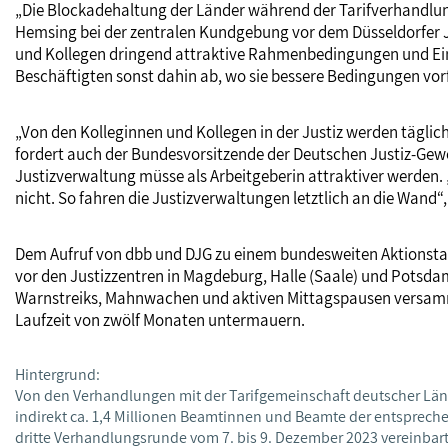
„Die Blockadehaltung der Länder während der Tarifverhandlung
Hemsing bei der zentralen Kundgebung vor dem Düsseldorfer Ju
und Kollegen dringend attraktive Rahmenbedingungen und Eink
Beschäftigten sonst dahin ab, wo sie bessere Bedingungen vor
„Von den Kolleginnen und Kollegen in der Justiz werden tägli
fordert auch der Bundesvorsitzende der Deutschen Justiz-Gewe
Justizverwaltung müsse als Arbeitgeberin attraktiver werden. 
nicht. So fahren die Justizverwaltungen letztlich an die Wand“
Dem Aufruf von dbb und DJG zu einem bundesweiten Aktionstag 
vor den Justizzentren in Magdeburg, Halle (Saale) und Potsd
Warnstreiks, Mahnwachen und aktiven Mittagspausen versammel
Laufzeit von zwölf Monaten untermauern.
Hintergrund:
Von den Verhandlungen mit der Tarifgemeinschaft deutscher Länder
indirekt ca. 1,4 Millionen Beamtinnen und Beamte der entspre
dritte Verhandlungsrunde vom 7. bis 9. Dezember 2023 vereinba