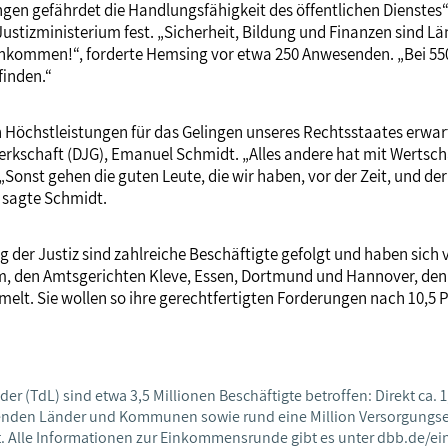
en gefährdet die Handlungsfähigkeit des öffentlichen Dienstes“,
stizministerium fest. „Sicherheit, Bildung und Finanzen sind L
ommen!“, forderte Hemsing vor etwa 250 Anwesenden. „Bei 550.0
finden.“
ch Höchstleistungen für das Gelingen unseres Rechtsstaates erwa
rkschaft (DJG), Emanuel Schmidt. „Alles andere hat mit Wertschä
„Sonst gehen die guten Leute, die wir haben, vor der Zeit, und 
, sagte Schmidt.
der Justiz sind zahlreiche Beschäftigte gefolgt und haben sich
am, den Amtsgerichten Kleve, Essen, Dortmund und Hannover, de
t. Sie wollen so ihre gerechtfertigten Forderungen nach 10,5 
 (TdL) sind etwa 3,5 Millionen Beschäftigte betroffen: Direkt ca. 1
chenden Länder und Kommunen sowie rund eine Million Versorgungs
rt. Alle Informationen zur Einkommensrunde gibt es unter dbb.de