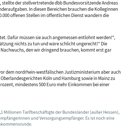
 stellte der stellvertretende dbb Bundesvorsitzende Andreas
änderaufgaben. In diesen Bereichen brauchen die Kolleginnen
00 offenen Stellen im öffentlichen Dienst wandern die
rtet. Dafür müssen sie auch angemessen entlohnt werden!“,
tzung nichts zu tun und wäre schlicht ungerecht!“ Die
der Nachwuchs, den wir dringend brauchen, kommt erst gar
 vor dem nordrhein-westfälischen Justizministerium aber auch
n Oberlandesgerichten Köln und Hamburg sowie in Mainz zu
Prozent, mindestens 500 Euro mehr Einkommen bei einer
,1 Millionen Tarifbeschäftigte der Bundesländer (außer Hessen),
empfängerinnen und Versorgungsempfänger. Es ist noch eine
/einkommensrunde.