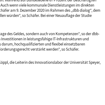
en. Während auf Bundesebene 67 Prozent der Beschäftigten
. Auch wenn viele kommunale Dienstleistungen im direkten
 Schäfer am 9. Dezember 2020 im Rahmen des „dbb dialog“, dem
len würden“, so Schäfer. Bei einer Neuauflage der Studie
e Frage des Geldes, sondern auch von Kompetenzen“, so der dbb-
 Investitionen in leistungsfähige IT-Infrastrukturen und
 darum, hochqualifizierten und flexibel einsetzbaren
rderungsgerecht verstärkt werden“, so Schäfer.
ppl, die Leiterin des Innovationslabor der Universität Speyer,