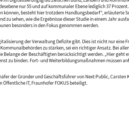
de im Digitalisierungsgrad zwischen Bund, Ländern und Kommun
desebene nur 55 und auf kommunaler Ebene lediglich 37 Prozent
den können, besteht hier trotzdem Handlungsbedarf“, erläuterte
 zu sehen, wie die Ergebnisse dieser Studie in einem Jahr ausfal
ommunen besonders in den Fokus genommen werden.
italisierung der Verwaltung Defizite gibt. Dies ist nicht nur ein
e Kommunalbehörden zu stärken, sei ein richtiger Ansatz. Bei allen
 Belange der Beschäftigten berücksichtigt werden. „Hier geht es
enst zu binden. Fort- und Weiterbildungsmaßnahmen müssen anfo
äfer der Gründer und Geschäftsführer von Next:Public, Carsten Kö
ffentliche IT, Fraunhofer FOKUS beteiligt.