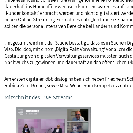
„Interessant sind vor allem die wahrgenommenen Unterschie
dauerhaft ins Homeoffice wechseln konnten, waren es auf Lan
‚Kundenkontakt‘ erbracht werden und nicht digitalisiert wer
neuen Online-Streaming-Format des dbb. „Ich fände es spannend
sollten die personalintensiven Bereiche bei Ländern und K
„Insgesamt wird mit der Studie bestätigt, dass es in Sachen Dig
Vize. Die Idee, mit einem ‚DigitalPakt Verwaltung‘ vor allem di
Gestaltung von digitalen Verwaltungsservices müssten auch die
Nachwuchs zu gewinnen und dauerhaft an den öffentlichen Di
Am ersten digitalen dbb dialog haben sich neben Friedhelm Sch
Rubina Zern-Breuer, sowie Mike Weber vom Kompetenzzentrum Ö
Mitschnitt des Live-Streams