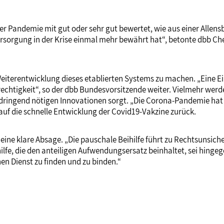
Pandemie mit gut oder sehr gut bewertet, wie aus einer Allensba
ersorgung in der Krise einmal mehr bewährt hat“, betonte dbb Ch
iterentwicklung dieses etablierten Systems zu machen. „Eine Ein
rechtigkeit“, so der dbb Bundesvorsitzende weiter. Vielmehr wer
dringend nötigen Innovationen sorgt. „Die Corona-Pandemie hat j
 auf die schnelle Entwicklung der Covid19-Vakzine zurück.
ine klare Absage. „Die pauschale Beihilfe führt zu Rechtsunsiche
lfe, die den anteiligen Aufwendungsersatz beinhaltet, sei hingege
en Dienst zu finden und zu binden.“