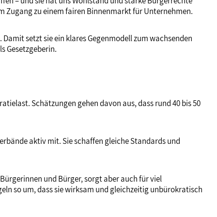
affen – und sie hat uns Wohlstand und starke Bürgerrechte
 beim Zugang zu einem fairen Binnenmarkt für Unternehmen.
en. Damit setzt sie ein klares Gegenmodell zum wachsenden
ls Gesetzgeberin.
kratielast. Schätzungen gehen davon aus, dass rund 40 bis 50
Verbände aktiv mit. Sie schaffen gleiche Standards und
Bürgerinnen und Bürger, sorgt aber auch für viel
egeln so um, dass sie wirksam und gleichzeitig unbürokratisch