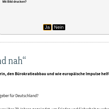
Mit Bild drucken?
Ja
Nein
nd nah“
berin, den Bürokratieabbau und wie europäische Impulse hel
geber für Deutschland?