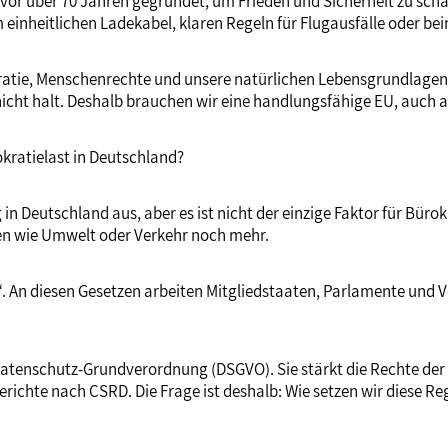
e vor über 70 Jahren gegründet, um Frieden und Sicherheit zu sch
im einheitlichen Ladekabel, klaren Regeln für Flugausfälle oder
emokratie, Menschenrechte und unsere natürlichen Lebensgrundlag
cht halt. Deshalb brauchen wir eine handlungsfähige EU, auch a
okratielast in Deutschland?
n Deutschland aus, aber es ist nicht der einzige Faktor für Büro
en wie Umwelt oder Verkehr noch mehr.
l“. An diesen Gesetzen arbeiten Mitgliedstaaten, Parlamente und 
 Datenschutz-Grundverordnung (DSGVO). Sie stärkt die Rechte der 
erichte nach CSRD. Die Frage ist deshalb: Wie setzen wir diese R