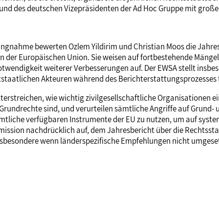
n und des deutschen Vizepräsidenten der Ad Hoc Gruppe mit gro
ellungnahme bewerten Ozlem Yildirim und Christian Moos die Jah
in der Europäischen Union. Sie weisen auf fortbestehende Mängel
Notwendigkeit weiterer Verbesserungen auf. Der EWSA stellt ins
staatlichen Akteuren während des Berichterstattungsprozesses f
terstreichen, wie wichtig zivilgesellschaftliche Organisationen e
Grundrechte sind, und verurteilen sämtliche Angriffe auf Grund-
sämtliche verfügbaren Instrumente der EU zu nutzen, um auf syste
ission nachdrücklich auf, dem Jahresbericht über die Rechtsstaa
nsbesondere wenn länderspezifische Empfehlungen nicht umgese