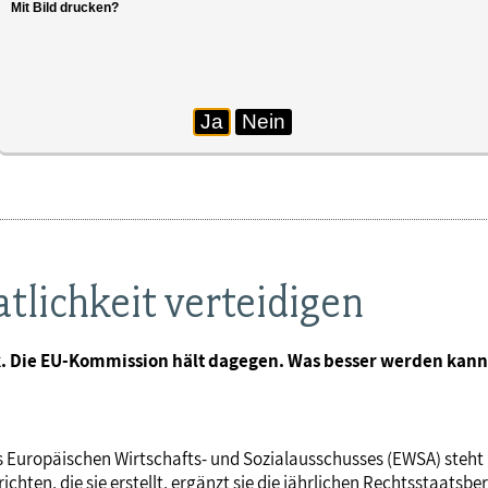
Mit Bild drucken?
ice, Lady Justice in front of the European Union fla
Ja
Nein
tlichkeit verteidigen
. Die EU-Kommission hält dagegen. Was besser werden kann,
s Europäischen Wirtschafts- und Sozialausschusses (EWSA) steht i
hten, die sie erstellt, ergänzt sie die jährlichen Rechtsstaats