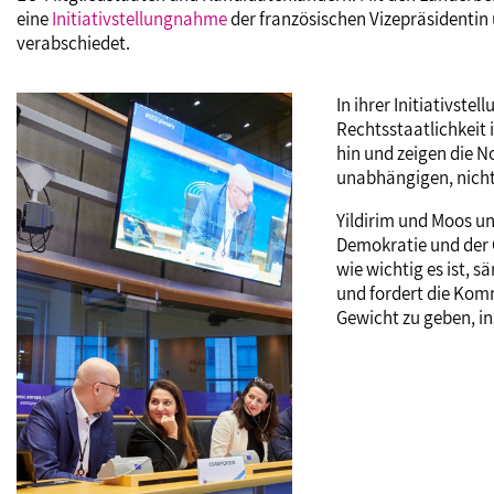
eine
Initiativstellungnahme
der französischen Vizepräsidenti
verabschiedet.
In ihrer Initiativst
Rechtsstaatlichkeit 
hin und zeigen die 
unabhängigen, nicht
Yildirim und Moos un
Demokratie und der 
wie wichtig es ist, 
und fordert die Komm
Gewicht zu geben, i