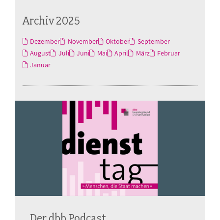
Archiv 2025
Dezember
November
Oktober
September
August
Juli
Juni
Mai
April
März
Februar
Januar
Der dbb Podcast